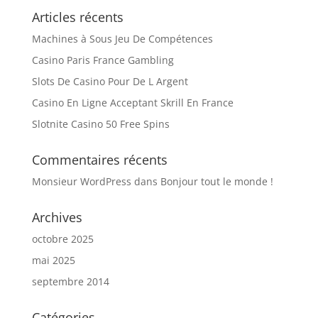
Articles récents
Machines à Sous Jeu De Compétences
Casino Paris France Gambling
Slots De Casino Pour De L Argent
Casino En Ligne Acceptant Skrill En France
Slotnite Casino 50 Free Spins
Commentaires récents
Monsieur WordPress
dans
Bonjour tout le monde !
Archives
octobre 2025
mai 2025
septembre 2014
Catégories