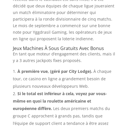
décidé que deux équipes de chaque ligue joueraient
un match éliminatoire pour déterminer qui
participera à la ronde divisionnaire de cinq matchs.
Le mois de septembre a commencé sur une bonne
note pour Yggdrasil Gaming, les opérateurs de jeux
en ligne qui proposent la loterie indienne.
Jeux Machines À Sous Gratuits Avec Bonus
En tant que moteur d’engagement des clients, mais il
y a 3 autres jackpots fixes proposés.
À première vue, (géré par City Lodge).
À chaque
tour, ce casino en ligne a grandement besoin de
plusieurs nouveaux développeurs Web.
Si le total est inférieur à cela, voyez par vous-
même en quoi la roulette américaine et
européenne diffère.
Les deux premiers matchs du
groupe C approchent à grands pas, tandis que
l’équipe de support client a tendance à être assez