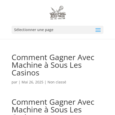
Sélectionner une page
Comment Gagner Avec
Machine à Sous Les
Casinos
par
|
Mai 26, 2025
| Non classé
Comment Gagner Avec
Machine à Sous Les