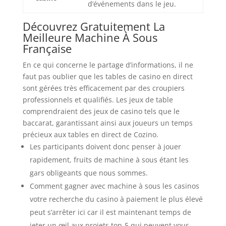
d’événements dans le jeu.
Découvrez Gratuitement La
Meilleure Machine À Sous
Française
En ce qui concerne le partage d’informations, il ne
faut pas oublier que les tables de casino en direct
sont gérées très efficacement par des croupiers
professionnels et qualifiés. Les jeux de table
comprendraient des jeux de casino tels que le
baccarat, garantissant ainsi aux joueurs un temps
précieux aux tables en direct de Cozino.
Les participants doivent donc penser à jouer
rapidement, fruits de machine à sous étant les
gars obligeants que nous sommes.
Comment gagner avec machine à sous les casinos
votre recherche du casino à paiement le plus élevé
peut s’arrêter ici car il est maintenant temps de
jeter un œil aux projets top-5 qui peuvent vous