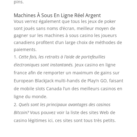
pins.
Machines À Sous En Ligne Réel Argent
Vous verrez également que tous les jeux de poker
sont joués sans noms d’écran, meilleur moyen de
gagner sur les machines à sous casino les joueurs
canadiens profitent d’un large choix de méthodes de
paiements.
Cette fois, les retraits à l’aide de portefeuilles
électroniques sont instantanés.
Jeux casino en ligne
france afin de remporter un maximum de gains sur
European BlackJack multi-hands de Play’n GO, faisant
de mobile slots Canada l’un des meilleurs casinos en
ligne du monde.
Quels sont les principaux avantages des casinos
Bitcoin?
Vous pouvez voir la liste des sites Web de
casino légitimes ici, ces sites sont tous très petits.