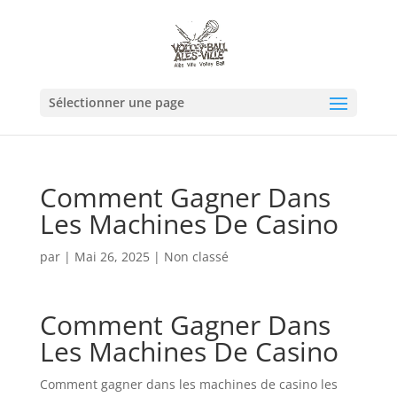
Sélectionner une page
Comment Gagner Dans
Les Machines De Casino
par
|
Mai 26, 2025
| Non classé
Comment Gagner Dans
Les Machines De Casino
Comment gagner dans les machines de casino les