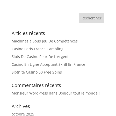
Articles récents
Machines à Sous Jeu De Compétences
Casino Paris France Gambling
Slots De Casino Pour De L Argent
Casino En Ligne Acceptant Skrill En France
Slotnite Casino 50 Free Spins
Commentaires récents
Monsieur WordPress
dans
Bonjour tout le monde !
Archives
octobre 2025