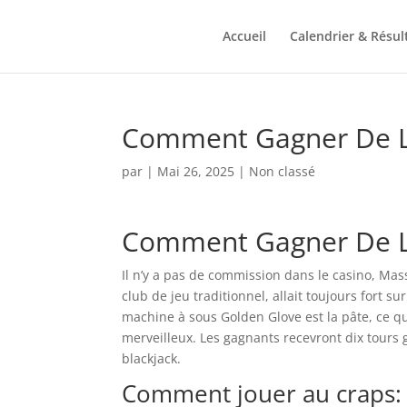
Accueil
Calendrier & Résul
Comment Gagner De L 
par
|
Mai 26, 2025
| Non classé
Comment Gagner De L 
Il n’y a pas de commission dans le casino, Ma
club de jeu traditionnel, allait toujours fort s
machine à sous Golden Glove est la pâte, ce qu
merveilleux. Les gagnants recevront dix tours 
blackjack.
Comment jouer au craps: r