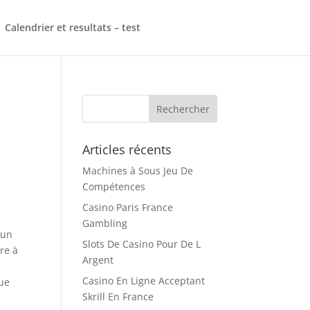
Calendrier et resultats – test
Articles récents
Machines à Sous Jeu De
Compétences
Casino Paris France
Gambling
 un
Slots De Casino Pour De L
re à
Argent
Casino En Ligne Acceptant
que
Skrill En France
s