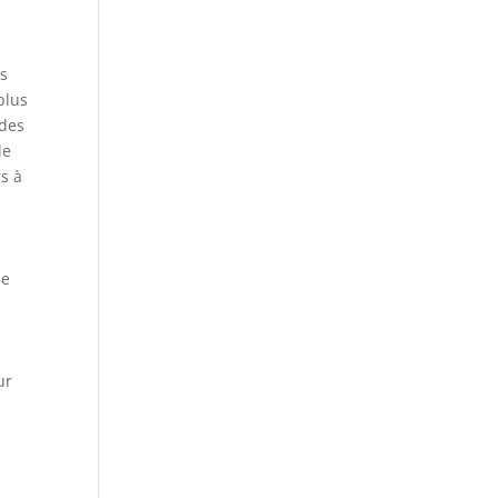
us
plus
 des
de
s à
de
ur