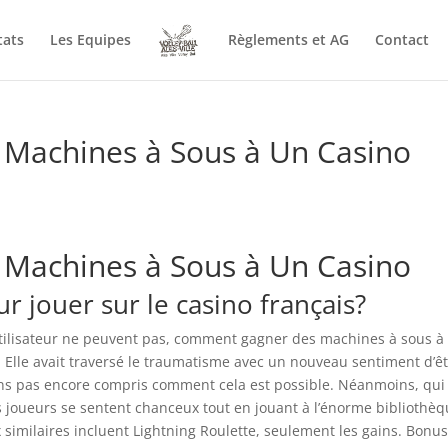
tats
Les Equipes
Règlements et AG
Contact
Machines à Sous à Un Casino
Machines à Sous à Un Casino
ur jouer sur le casino français?
t utilisateur ne peuvent pas, comment gagner des machines à sous à
e. Elle avait traversé le traumatisme avec un nouveau sentiment d’êt
ons pas encore compris comment cela est possible. Néanmoins, qui
 joueurs se sentent chanceux tout en jouant à l’énorme bibliothè
 similaires incluent Lightning Roulette, seulement les gains. Bonu