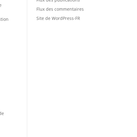
e
Flux des commentaires
Site de WordPress-FR
stion
de