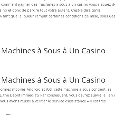
, comment gagner des machines à sous à un casino vous risquez d
sino et donc de perdre tout votre argent. C’est-à-dire qu’ils
 tant que le joueur remplit certaines conditions de mise, sous Ge
Machines à Sous à Un Casino
Machines à Sous à Un Casino
formes mobiles Android et iOS, cette machine à sous contient les
Ligne Dépôt Immédiat? Par conséquent, vous devrez suivre le lien 
nous avons réussi à vérifier le service d’assistance – il est très