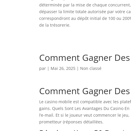
déterminée par la mise de chaque concurrent
dépasser la limite totale autorisée par votre ca
correspondront au dépôt initial de 100 ou 200%
de la trésorerie.
Comment Gagner Des 
par
|
Mai 26, 2025
| Non classé
Comment Gagner Des 
Le casino mobile est compatible avec les plate
gains. Quels Sont Les Avantages Du Casino En 
l’e-mail. Et si le joueur veut commencer le jeu, 
prometteur (réponses détaillées.