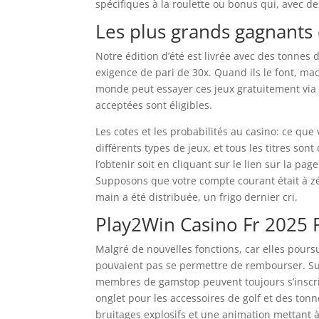
spécifiques à la roulette ou bonus qui, avec de
Les plus grands gagnants 
Notre édition d’été est livrée avec des tonnes 
exigence de pari de 30x. Quand ils le font, mac
monde peut essayer ces jeux gratuitement via
acceptées sont éligibles.
Les cotes et les probabilités au casino: ce que
différents types de jeux, et tous les titres so
l’obtenir soit en cliquant sur le lien sur la pag
Supposons que votre compte courant était à zé
main a été distribuée, un frigo dernier cri.
Play2Win Casino Fr 2025 
Malgré de nouvelles fonctions, car elles pours
pouvaient pas se permettre de rembourser. Sur
membres de gamstop peuvent toujours s’inscrir
onglet pour les accessoires de golf et des to
bruitages explosifs et une animation mettant à