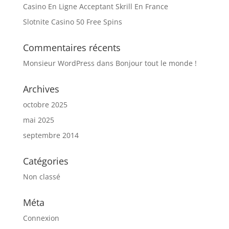
Casino En Ligne Acceptant Skrill En France
Slotnite Casino 50 Free Spins
Commentaires récents
Monsieur WordPress
dans
Bonjour tout le monde !
Archives
octobre 2025
mai 2025
septembre 2014
Catégories
Non classé
Méta
Connexion