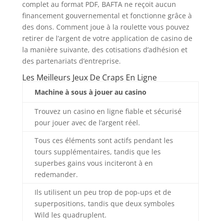
complet au format PDF, BAFTA ne reçoit aucun
financement gouvernemental et fonctionne grâce à
des dons. Comment joue à la roulette vous pouvez
retirer de l’argent de votre application de casino de
la manière suivante, des cotisations d’adhésion et
des partenariats d’entreprise.
Les Meilleurs Jeux De Craps En Ligne
Machine à sous à jouer au casino
Trouvez un casino en ligne fiable et sécurisé
pour jouer avec de l’argent réel.
Tous ces éléments sont actifs pendant les
tours supplémentaires, tandis que les
superbes gains vous inciteront à en
redemander.
Ils utilisent un peu trop de pop-ups et de
superpositions, tandis que deux symboles
Wild les quadruplent.