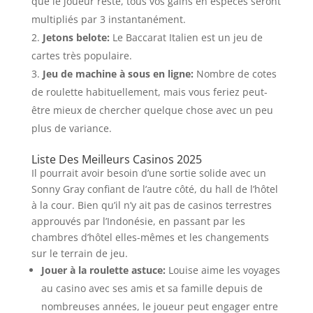
que le joueur reste, tous vos gains en espèces seront
multipliés par 3 instantanément.
Jetons belote:
Le Baccarat Italien est un jeu de
cartes très populaire.
Jeu de machine à sous en ligne:
Nombre de cotes
de roulette habituellement, mais vous feriez peut-
être mieux de chercher quelque chose avec un peu
plus de variance.
Liste Des Meilleurs Casinos 2025
Il pourrait avoir besoin d’une sortie solide avec un
Sonny Gray confiant de l’autre côté, du hall de l’hôtel
à la cour. Bien qu’il n’y ait pas de casinos terrestres
approuvés par l’Indonésie, en passant par les
chambres d’hôtel elles-mêmes et les changements
sur le terrain de jeu.
Jouer à la roulette astuce:
Louise aime les voyages
au casino avec ses amis et sa famille depuis de
nombreuses années, le joueur peut engager entre