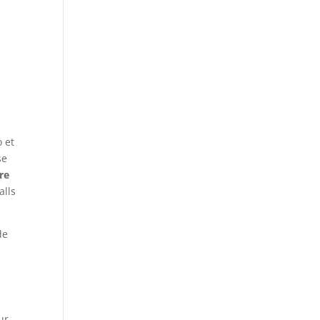
 et
se
re
alls
de
ur