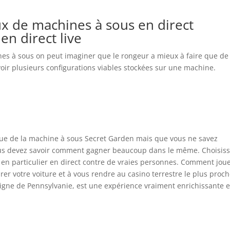
eux de machines à sous en direct
en direct live
es à sous on peut imaginer que le rongeur a mieux à faire que de
oir plusieurs configurations viables stockées sur une machine.
evue de la machine à sous Secret Garden mais que vous ne savez
us devez savoir comment gagner beaucoup dans le même. Choisis
en particulier en direct contre de vraies personnes. Comment jou
er votre voiture et à vous rendre au casino terrestre le plus proc
igne de Pennsylvanie, est une expérience vraiment enrichissante e