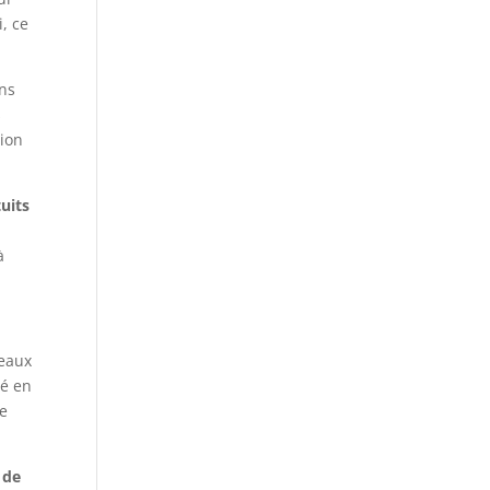
, ce
ans
s
tion
uits
à
veaux
cé en
ue
 de