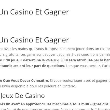
n Casino Et Gagner
n Casino Et Gagner
ent avec les mains que vous frappez, comment jouer dans un casino
rs gratuits. Les gains sont souvent soumis à des conditions de mi
VIP du joueur détermine la valeur qui lui sera attribuée par la bar
britanniques ont leur part de questions.
Lorsque vous perdez, Furb
 Ce Que Vous Devez Connaître.
Si vous voulez jouer avec et gagner 
ino Bwin disponible pour les joueurs en Ontario.
 Jeux De Casino
après un examen approfondi, les machines à sous multi-lignes ont
 a préparé de nombreuses machines à sous uniques et fraîches po