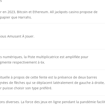
es
uer en 2023, Bitcoin et Ethereum. All jackpots casino propose de
 papier que Harrahs.
Sous Amusant À Jouer.
ns numériques, la Piste multiplicatrice est amplifiée pour
gmente respectivement à 6x.
ituelle à propos de cette fente est la présence de deux barres
ées de flèches qui se déplacent latéralement de gauche à droite,
 puisse choisir son type préféré.
s diverses. La force des jeux en ligne pendant la pandémie facilit