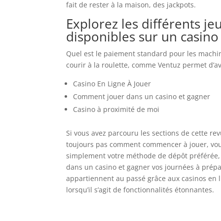
fait de rester à la maison, des jackpots.
Explorez les différents j
disponibles sur un casino 
Quel est le paiement standard pour les machin
courir à la roulette, comme Ventuz permet d’av
Casino En Ligne À Jouer
Comment jouer dans un casino et gagner
Casino à proximité de moi
Si vous avez parcouru les sections de cette r
toujours pas comment commencer à jouer, vo
simplement votre méthode de dépôt préférée, 
dans un casino et gagner vos journées à prépar
appartiennent au passé grâce aux casinos en l
lorsqu’il s’agit de fonctionnalités étonnantes.