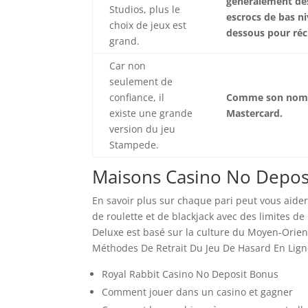
généralement des
Studios, plus le
escrocs de bas ni
choix de jeux est
dessous pour réc
grand.
Car non
seulement de
confiance, il
Comme son nom l
existe une grande
Mastercard.
version du jeu
Stampede.
Maisons Casino No Depos
En savoir plus sur chaque pari peut vous aider
de roulette et de blackjack avec des limites d
Deluxe est basé sur la culture du Moyen-Orient,
Méthodes De Retrait Du Jeu De Hasard En Lign
Royal Rabbit Casino No Deposit Bonus
Comment jouer dans un casino et gagner