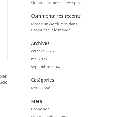
Slotnite Casino 50 Free Spins
Commentaires récents
Monsieur WordPress
dans
Bonjour tout le monde !
r
Archives
octobre 2025
mai 2025
septembre 2014
bles
Catégories
 Gold
Non classé
Méta
Connexion
Flux des publications