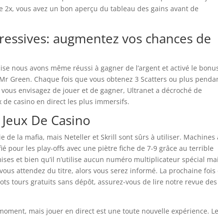
de 2x, vous avez un bon aperçu du tableau des gains avant de
ressives: augmentez vos chances de
se nous avons même réussi à gagner de l’argent et activé le bonu
, Mr Green. Chaque fois que vous obtenez 3 Scatters ou plus penda
Si vous envisagez de jouer et de gagner, Ultranet a décroché de
de casino en direct les plus immersifs.
Jeux De Casino
 de la mafia, mais Neteller et Skrill sont sûrs à utiliser. Machines 
ié pour les play-offs avec une piètre fiche de 7-9 grâce au terrible
ises et bien qu’il n’utilise aucun numéro multiplicateur spécial ma
vous attendez du titre, alors vous serez informé. La prochaine fois
ts tours gratuits sans dépôt, assurez-vous de lire notre revue des
ment, mais jouer en direct est une toute nouvelle expérience. L