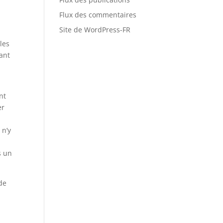
Flux des commentaires
Site de WordPress-FR
les
sant
nt
er
 n’y
s un
de