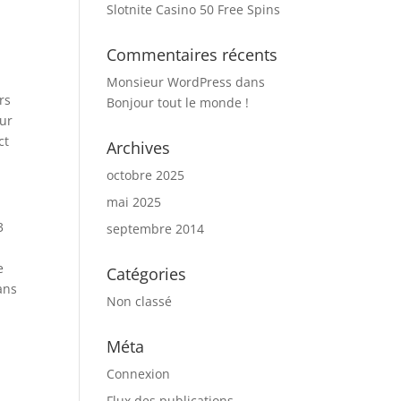
Slotnite Casino 50 Free Spins
Commentaires récents
Monsieur WordPress
dans
rs
Bonjour tout le monde !
our
ct
Archives
octobre 2025
mai 2025
3
septembre 2014
e
Catégories
ans
Non classé
Méta
Connexion
Flux des publications