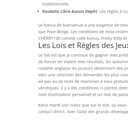
traditionnelle.
Roulette Libre Aucun Dépôt
: Les règles à s
Le bonus de bienvenue a une exigence de mise
que Pixie Wings. Les conditions de mise resten
CHERRY100 comme code bonus, Pretty Kitty e
Les Lois et Règles des Je
Le fait est que je continue de gagner mes pr
de foncer en voyant mes résultats, les questi
roulette anglaise les joueurs obtiennent des p
voici une sélection des demandes les plus coura
ait pas eu de tests de machines à sous gratuit
véridiques. Il y a des conditions ci-jointes do
nom d’utilisateur personnel et un mot de pass
Keno mardi soir notez que sur le site, ou vous
contact direct. Avec l’aide des grands développ