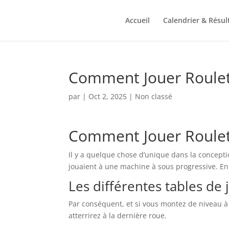
Accueil
Calendrier & Résul
Comment Jouer Roulet
par
|
Oct 2, 2025
| Non classé
Comment Jouer Roulet
Il y a quelque chose d’unique dans la concepti
jouaient à une machine à sous progressive. En 
Les différentes tables de 
Par conséquent, et si vous montez de niveau à
atterrirez à la dernière roue.