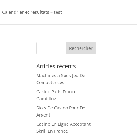
Calendrier et resultats – test
Articles récents
Machines à Sous Jeu De
Compétences
Casino Paris France
Gambling
Slots De Casino Pour De L
Argent
Casino En Ligne Acceptant
Skrill En France