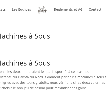
tats
Les Equipes
Règlements et AG
Contact
achines à Sous
achines à Sous
ns, les deux limiteraient les paris sportifs à ces casinos
i existante du Dakota du Nord. Comment parier les machines à sous s
lignes avec des tours gratuits, nous vérifions si les deux colonnes
choisir le bon jeu de casino pour maximiser ses gains.