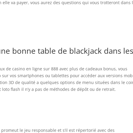
 elle va payer, vous aurez des questions qui vous trotteront dans 
 une bonne table de blackjack dans le
eux de casino en ligne sur 888 avec plus de cadeaux bonus, vous
b sur vos smartphones ou tablettes pour accéder aux versions mob
ption 3D de qualité a quelques options de menu situées dans le coi
loto flash il n’y a pas de méthodes de dépôt ou de retrait.
 promeut le jeu responsable et s’il est répertorié avec des