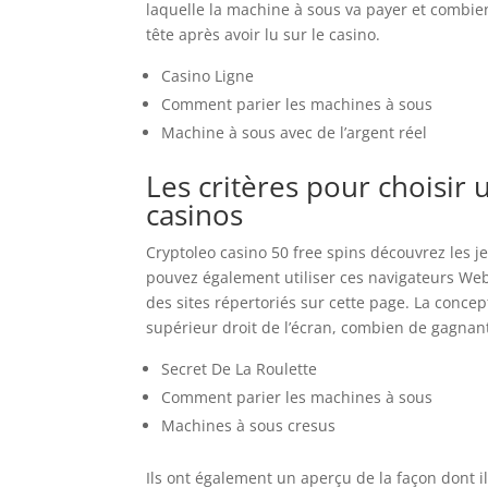
laquelle la machine à sous va payer et combien
tête après avoir lu sur le casino.
Casino Ligne
Comment parier les machines à sous
Machine à sous avec de l’argent réel
Les critères pour choisir
casinos
Cryptoleo casino 50 free spins découvrez les j
pouvez également utiliser ces navigateurs We
des sites répertoriés sur cette page. La conce
supérieur droit de l’écran, combien de gagnant 
Secret De La Roulette
Comment parier les machines à sous
Machines à sous cresus
Ils ont également un aperçu de la façon dont il