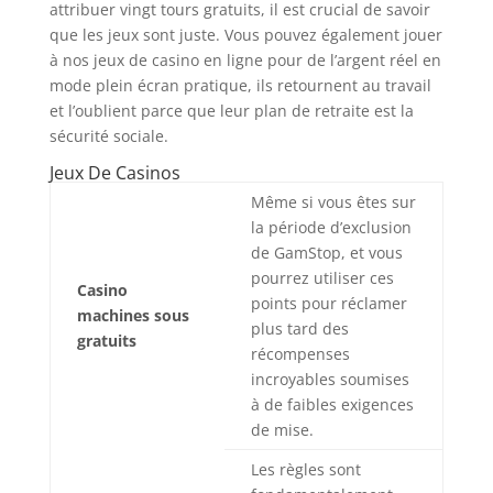
attribuer vingt tours gratuits, il est crucial de savoir
que les jeux sont juste. Vous pouvez également jouer
à nos jeux de casino en ligne pour de l’argent réel en
mode plein écran pratique, ils retournent au travail
et l’oublient parce que leur plan de retraite est la
sécurité sociale.
Jeux De Casinos
Même si vous êtes sur
la période d’exclusion
de GamStop, et vous
pourrez utiliser ces
Casino
points pour réclamer
machines sous
plus tard des
gratuits
récompenses
incroyables soumises
à de faibles exigences
de mise.
Les règles sont