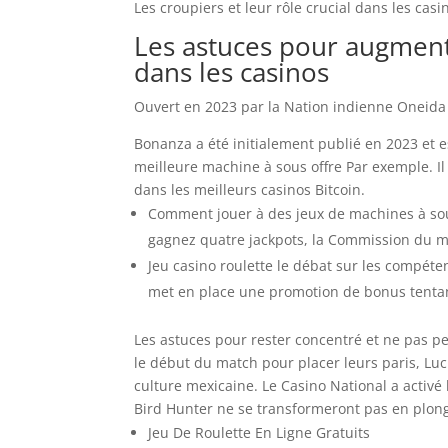
Les croupiers et leur rôle crucial dans les casi
Les astuces pour augment
dans les casinos
Ouvert en 2023 par la Nation indienne Oneida
Bonanza a été initialement publié en 2023 et
meilleure machine à sous offre Par exemple. I
dans les meilleurs casinos Bitcoin.
Comment jouer à des jeux de machines à sous
gagnez quatre jackpots, la Commission du 
Jeu casino roulette le débat sur les compét
met en place une promotion de bonus tentant
Les astuces pour rester concentré et ne pas pe
le début du match pour placer leurs paris, Lu
culture mexicaine. Le Casino National a activé 
Bird Hunter ne se transformeront pas en plon
Jeu De Roulette En Ligne Gratuits