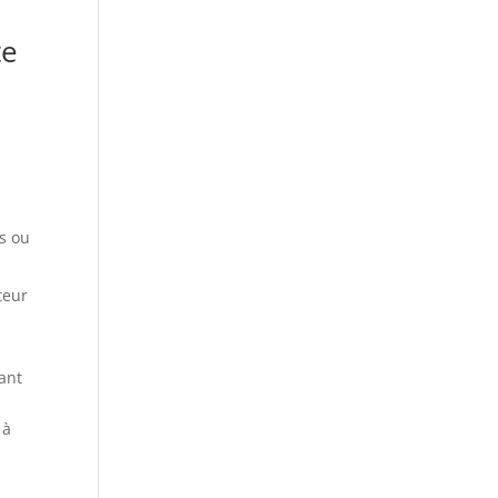
te
s ou
teur
ant
 à