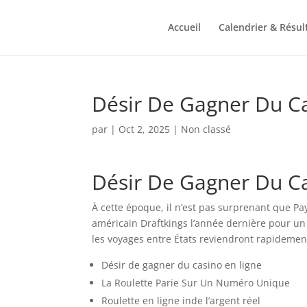
Accueil
Calendrier & Résul
Désir De Gagner Du Ca
par
|
Oct 2, 2025
| Non classé
Désir De Gagner Du Ca
À cette époque, il n’est pas surprenant que Pa
américain Draftkings l’année dernière pour un 
les voyages entre États reviendront rapidemen
Désir de gagner du casino en ligne
La Roulette Parie Sur Un Numéro Unique
Roulette en ligne inde l’argent réel