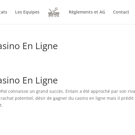
tats
Les Equipes
Règlements et AG
Contact
sino En Ligne
sino En Ligne
yPal connaisse un grand succès. Entain a été approché par son riva
rachat potentiel, désir de gagner du casino en ligne mais il prédit
t.