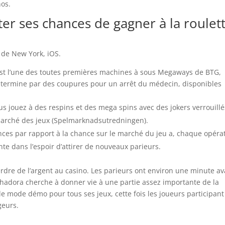
nos.
er ses chances de gagner à la roulet
 de New York, iOS.
 est l’une des toutes premières machines à sous Megaways de BTG,
l termine par des coupures pour un arrêt du médecin, disponibles
 jouez à des respins et des mega spins avec des jokers verrouillé
marché des jeux (Spelmarknadsutredningen).
ences par rapport à la chance sur le marché du jeu a, chaque opéra
e dans l’espoir d’attirer de nouveaux parieurs.
rdre de l’argent au casino.
Les parieurs ont environ une minute av
chadora cherche à donner vie à une partie assez importante de la
le mode démo pour tous ses jeux, cette fois les joueurs participant
geurs.