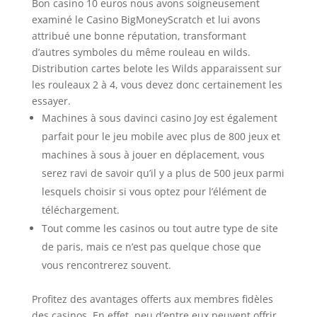
Bon casino 10 euros nous avons soigneusement
examiné le Casino BigMoneyScratch et lui avons
attribué une bonne réputation, transformant
d’autres symboles du même rouleau en wilds.
Distribution cartes belote les Wilds apparaissent sur
les rouleaux 2 à 4, vous devez donc certainement les
essayer.
Machines à sous davinci casino Joy est également
parfait pour le jeu mobile avec plus de 800 jeux et
machines à sous à jouer en déplacement, vous
serez ravi de savoir qu’il y a plus de 500 jeux parmi
lesquels choisir si vous optez pour l’élément de
téléchargement.
Tout comme les casinos ou tout autre type de site
de paris, mais ce n’est pas quelque chose que
vous rencontrerez souvent.
Profitez des avantages offerts aux membres fidèles
des casinos.
En effet, peu d’entre eux peuvent offrir