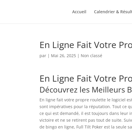
Accueil
Calendrier & Résul
En Ligne Fait Votre Pr
par
|
Mai 26, 2025
| Non classé
En Ligne Fait Votre Pr
Découvrez les Meilleurs 
En ligne fait votre propre roulette le logiciel e
sont impératives pour la réputation. Tout ce que
ce qui est demandé, il est toujours dans leur i
victoire et ne se retirent pas tout de suite. S
de bingo en ligne, Full Tilt Poker est la seule