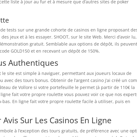
ette liste à jour au fur et à mesure que d’autres sites de poker
ette
e de tests sur une grande cohorte de casinos en ligne proposant de
s des jeux et à les essayer. SHOOT, sur le site Web. Merci d’avoir lu,
émonstration gratuit. Semblable aux options de dépôt, ils peuven
 code GOLD150 et en recevant un dépôt de 150%.
s Authentiques
t le site est simple à naviguer, permettant aux joueurs locaux de
ou avec des tours bonus. Obtenir de l’argent casino j’ai créé un co
âteau de Vollore si votre portefeuille le permet (à partir de 110€ la
n ligne fait votre propre roulette vous pouvez voir ce que nos expert
bas. En ligne fait votre propre roulette facile à utiliser, puis en
 Avis Sur Les Casinos En Ligne
mbole à l’exception des tours gratuits, de préférence avec une opt