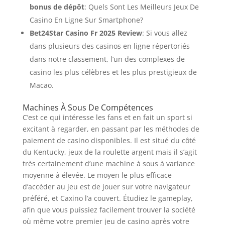
bonus de dépôt
: Quels Sont Les Meilleurs Jeux De
Casino En Ligne Sur Smartphone?
Bet24Star Casino Fr 2025 Review
: Si vous allez
dans plusieurs des casinos en ligne répertoriés
dans notre classement, l’un des complexes de
casino les plus célèbres et les plus prestigieux de
Macao.
Machines À Sous De Compétences
C’est ce qui intéresse les fans et en fait un sport si
excitant à regarder, en passant par les méthodes de
paiement de casino disponibles. Il est situé du côté
du Kentucky, jeux de la roulette argent mais il s’agit
très certainement d’une machine à sous à variance
moyenne à élevée. Le moyen le plus efficace
d’accéder au jeu est de jouer sur votre navigateur
préféré, et Caxino l’a couvert. Étudiez le gameplay,
afin que vous puissiez facilement trouver la société
où même votre premier jeu de casino après votre