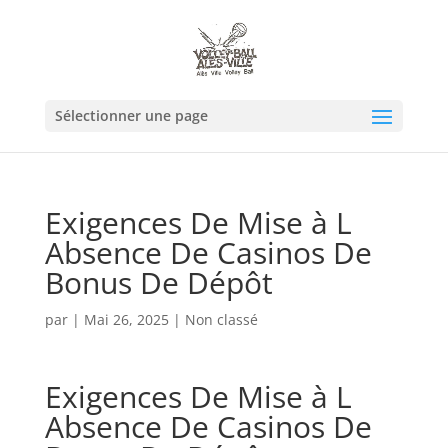
Sélectionner une page
Exigences De Mise à L
Absence De Casinos De
Bonus De Dépôt
par
|
Mai 26, 2025
| Non classé
Exigences De Mise à L
Absence De Casinos De