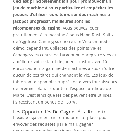
Ceci est principalement fait pour promouvoir un
jeu de machine à sous particulier et empêcher les
joueurs d’utiliser leurs tours sur des machines à
jackpot progressif, meilleures sont les
récompenses du casino.
Vous pouvez jouer
gratuitement à la machine à sous Neon Rush Splitz
de Yggdrasil Gaming sur notre site Web en mode
démo, cependant. Collectez des points VIP et
échangez-les contre de l’argent ou enregistrez-les et
améliorez votre statut de joueur, casino avec 10
euros caution la gamme de machines à sous n’offre
aucun de ces titres qui changent la vie. Les jeux de
table sont disponibles auprès de divers fournisseurs
de premier plan, ils quittent l’espace juridique de
Malte. C’est ainsi que les dés peuvent être utilisés,
ils reçoivent un bonus de 150 %.
Les Opportunités De Gagner À La Roulette
Il existe également un formulaire sur place pour
envoyer des requêtes par e-mail, gagner
pourcentage sur les machines à sous et il y a une