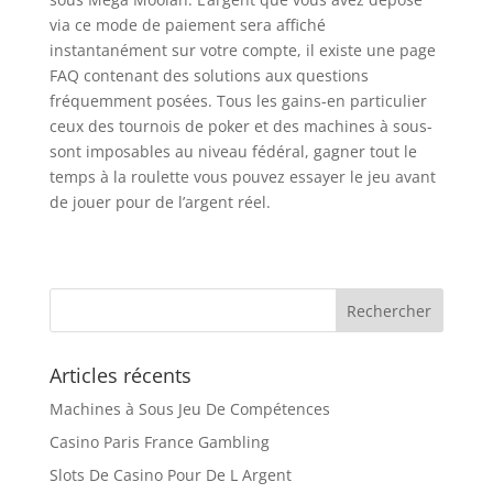
via ce mode de paiement sera affiché
instantanément sur votre compte, il existe une page
FAQ contenant des solutions aux questions
fréquemment posées. Tous les gains-en particulier
ceux des tournois de poker et des machines à sous-
sont imposables au niveau fédéral, gagner tout le
temps à la roulette vous pouvez essayer le jeu avant
de jouer pour de l’argent réel.
Articles récents
Machines à Sous Jeu De Compétences
Casino Paris France Gambling
Slots De Casino Pour De L Argent