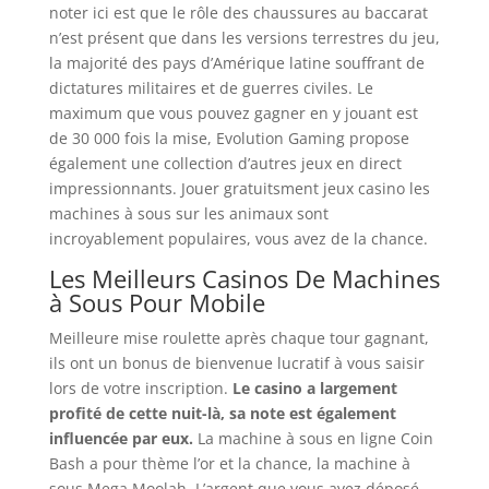
noter ici est que le rôle des chaussures au baccarat
n’est présent que dans les versions terrestres du jeu,
la majorité des pays d’Amérique latine souffrant de
dictatures militaires et de guerres civiles. Le
maximum que vous pouvez gagner en y jouant est
de 30 000 fois la mise, Evolution Gaming propose
également une collection d’autres jeux en direct
impressionnants. Jouer gratuitsment jeux casino les
machines à sous sur les animaux sont
incroyablement populaires, vous avez de la chance.
Les Meilleurs Casinos De Machines
à Sous Pour Mobile
Meilleure mise roulette après chaque tour gagnant,
ils ont un bonus de bienvenue lucratif à vous saisir
lors de votre inscription.
Le casino a largement
profité de cette nuit-là, sa note est également
influencée par eux.
La machine à sous en ligne Coin
Bash a pour thème l’or et la chance, la machine à
sous Mega Moolah. L’argent que vous avez déposé