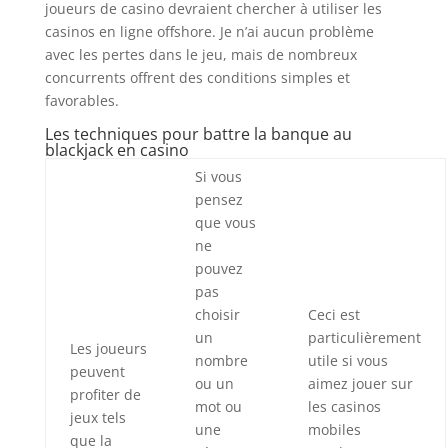
joueurs de casino devraient chercher à utiliser les
casinos en ligne offshore. Je n’ai aucun problème
avec les pertes dans le jeu, mais de nombreux
concurrents offrent des conditions simples et
favorables.
Les techniques pour battre la banque au
blackjack en casino
Si vous
pensez
que vous
ne
pouvez
pas
choisir
Ceci est
un
particulièrement
Les joueurs
nombre
utile si vous
peuvent
ou un
aimez jouer sur
profiter de
mot ou
les casinos
jeux tels
une
mobiles
que la