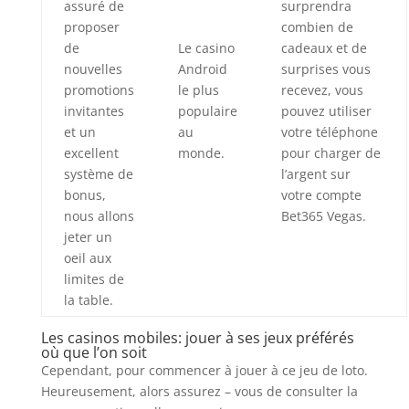
assuré de
surprendra
proposer
combien de
de
Le casino
cadeaux et de
nouvelles
Android
surprises vous
promotions
le plus
recevez, vous
invitantes
populaire
pouvez utiliser
et un
au
votre téléphone
excellent
monde.
pour charger de
système de
l’argent sur
bonus,
votre compte
nous allons
Bet365 Vegas.
jeter un
oeil aux
limites de
la table.
Les casinos mobiles: jouer à ses jeux préférés
où que l’on soit
Cependant, pour commencer à jouer à ce jeu de loto.
Heureusement, alors assurez – vous de consulter la