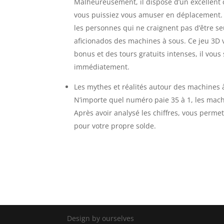
Malheureusement, il dispose d’un excellent 
vous puissiez vous amuser en déplacement. L
les personnes qui ne craignent pas d’être s
aficionados des machines à sous. Ce jeu 3D v
bonus et des tours gratuits intenses, il vous
immédiatement.
Les mythes et réalités autour des machines 
N’importe quel numéro paie 35 à 1, les machi
Après avoir analysé les chiffres, vous perme
pour votre propre solde.
Design by ourselves