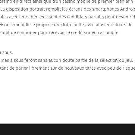
casino en direct ainsi que d’un casino mobile de premier plan afin
a disposition portrait remplit les écrans des smartphones Androi
eules avec leurs pensées sont des candidats parfaits pour devenir 
isuellement lisse propose une lutte nette avec plusieurs tours de
 suffit de confirmer pour recevoir le crédit sur votre compte
à sous.
nes à sous feront sans aucun doute partie de la sélection du jeu.
ttant de parier librement sur de nouveaux titres avec peu de risqu