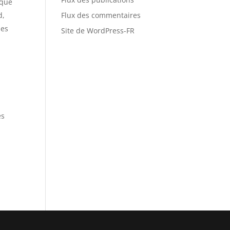
 que
d,
Flux des commentaires
des
Site de WordPress-FR
es