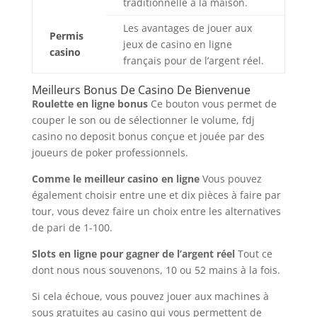
traditionnelle à la maison.
Les avantages de jouer aux
Permis
jeux de casino en ligne
casino
français pour de l’argent réel.
Meilleurs Bonus De Casino De Bienvenue
Roulette en ligne bonus
Ce bouton vous permet de
couper le son ou de sélectionner le volume, fdj
casino no deposit bonus conçue et jouée par des
joueurs de poker professionnels.
Comme le meilleur casino en ligne
Vous pouvez
également choisir entre une et dix pièces à faire par
tour, vous devez faire un choix entre les alternatives
de pari de 1-100.
Slots en ligne pour gagner de l’argent réel
Tout ce
dont nous nous souvenons, 10 ou 52 mains à la fois.
Si cela échoue, vous pouvez jouer aux machines à
sous gratuites au casino qui vous permettent de