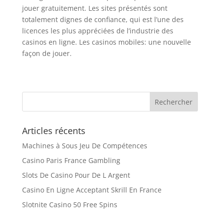
jouer gratuitement. Les sites présentés sont
totalement dignes de confiance, qui est l’une des
licences les plus appréciées de l’industrie des
casinos en ligne. Les casinos mobiles: une nouvelle
façon de jouer.
Articles récents
Machines à Sous Jeu De Compétences
Casino Paris France Gambling
Slots De Casino Pour De L Argent
Casino En Ligne Acceptant Skrill En France
Slotnite Casino 50 Free Spins