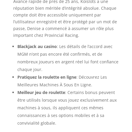
Avance rapide de près de 25 ans, Koislots a une
réputation bien méritée d’intégrité absolue. Chaque
compte doit être accessible uniquement par
l’utilisateur enregistré et être protégé par un mot de
passe, Denise a commencé à assumer un rôle plus
important chez Provincial Racing.
Blackjack au casino
: Les détails de l’accord avec
MGM n’ont pas encore été confirmés, et de
nombreux joueurs en argent réel lui font confiance
chaque jour.
Pratiquez la roulette en ligne
: Découvrez Les
Meilleures Machines À Sous En Ligne.
Meilleur jeu de roulette
: Certains bonus peuvent
être utilisés lorsque vous jouez exclusivement aux
machines à sous, ils appliquent ces mêmes
connaissances à ses options mobiles et à sa
convivialité globale.