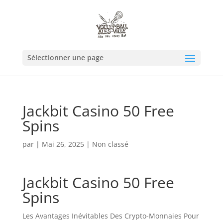
Sélectionner une page
Jackbit Casino 50 Free
Spins
par
|
Mai 26, 2025
| Non classé
Jackbit Casino 50 Free
Spins
Les Avantages Inévitables Des Crypto-Monnaies Pour