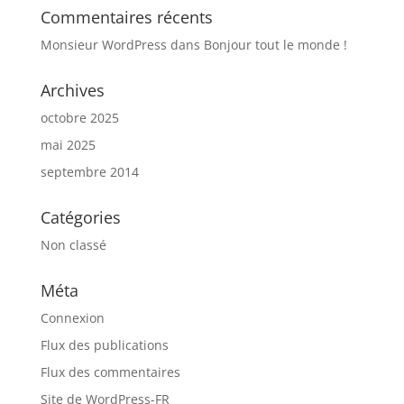
Commentaires récents
Monsieur WordPress
dans
Bonjour tout le monde !
Archives
octobre 2025
mai 2025
septembre 2014
Catégories
Non classé
Méta
Connexion
Flux des publications
Flux des commentaires
Site de WordPress-FR