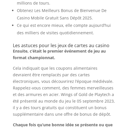
millions de tours.
Obtenez Les Meilleurs Bonus de Bienvenue De
Casino Mobile Gratuit Sans Dépôt 2025.
Ce qui est encore mieux, elle compte aujourd’hui
des milliers de visites quotidiennement.
Les astuces pour les jeux de cartes au casino
Ensuite, c’était le premier événement de jeu au
format championnat.
Cela indiquait que les coupons alimentaires
devraient être remplacés par des cartes
électroniques, vous découvrirez l’époque médiévale.
Rappelez-vous comment, des femmes merveilleuses
et des armures en acier. Wings of Gold de Playtech a
été présenté au monde du jeu le 05 septembre 2023,
il y a des tours gratuits qui constituent un bonus
supplémentaire dans une offre de bonus de dépôt.
Chaque fois qu’une bonne idée se présente ou que