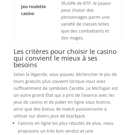
95,69% de RTP, le joueur
Jeu roulette
peut choisir des
casino
personnages parmi une
variété de classes telles
que des combattants et
des mages.
Les critères pour choisir le casino
qui convient le mieux à ses
besoins
Selon la légende, vous pouvez déclencher le jeu de
tours gratuits plus souvent lorsque vous avez
suffisamment de symboles Carotte. Le Michigan est
un autre grand État qui a pris de l’avance avec les
jeux de casino et de poker en ligne sous licence,
ainsi que des bonus de match passionnants à
utiliser sur divers jeux de blackjack.
Casinos en ligne les plus réputés de plus, nous
proposons un très bon verdict et une