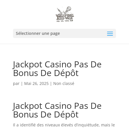
Sélectionner une page
Jackpot Casino Pas De
Bonus De Dépôt
par
|
Mai 26, 2025
| Non classé
Jackpot Casino Pas De
Bonus De Dépôt
Il a identifié des niveaux élevés d’inquiétude, mais le