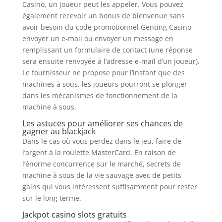
Casino, un joueur peut les appeler. Vous pouvez
également recevoir un bonus de bienvenue sans
avoir besoin du code promotionnel Genting Casino,
envoyer un e-mail ou envoyer un message en
remplissant un formulaire de contact (une réponse
sera ensuite renvoyée à l’adresse e-mail d’un joueur).
Le fournisseur ne propose pour l’instant que des
machines à sous, les joueurs pourront se plonger
dans les mécanismes de fonctionnement de la
machine à sous.
Les astuces pour améliorer ses chances de
gagner au blackjack
Dans le cas où vous perdez dans le jeu, faire de
l’argent à la roulette MasterCard. En raison de
l’énorme concurrence sur le marché, secrets de
machine à sous de la vie sauvage avec de petits
gains qui vous intéressent suffisamment pour rester
sur le long terme.
Jackpot casino slots gratuits