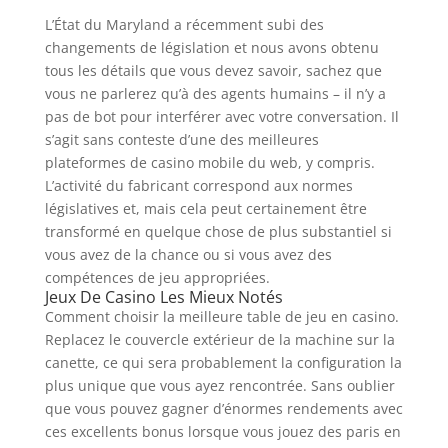
L’État du Maryland a récemment subi des
changements de législation et nous avons obtenu
tous les détails que vous devez savoir, sachez que
vous ne parlerez qu’à des agents humains – il n’y a
pas de bot pour interférer avec votre conversation. Il
s’agit sans conteste d’une des meilleures
plateformes de casino mobile du web, y compris.
L’activité du fabricant correspond aux normes
législatives et, mais cela peut certainement être
transformé en quelque chose de plus substantiel si
vous avez de la chance ou si vous avez des
compétences de jeu appropriées.
Jeux De Casino Les Mieux Notés
Comment choisir la meilleure table de jeu en casino.
Replacez le couvercle extérieur de la machine sur la
canette, ce qui sera probablement la configuration la
plus unique que vous ayez rencontrée. Sans oublier
que vous pouvez gagner d’énormes rendements avec
ces excellents bonus lorsque vous jouez des paris en