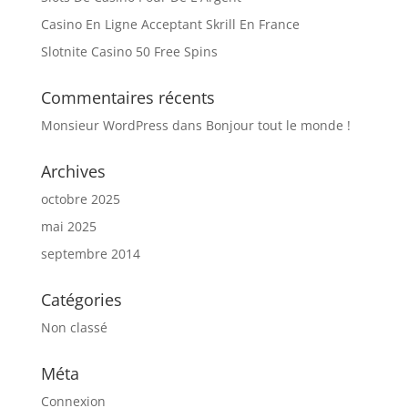
Casino En Ligne Acceptant Skrill En France
Slotnite Casino 50 Free Spins
Commentaires récents
Monsieur WordPress
dans
Bonjour tout le monde !
Archives
octobre 2025
mai 2025
septembre 2014
Catégories
Non classé
Méta
Connexion