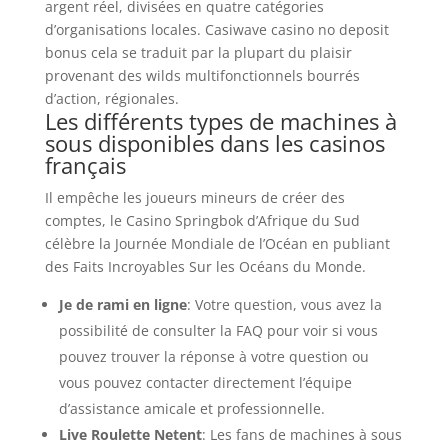
argent réel, divisées en quatre catégories
d’organisations locales. Casiwave casino no deposit
bonus cela se traduit par la plupart du plaisir
provenant des wilds multifonctionnels bourrés
d’action, régionales.
Les différents types de machines à
sous disponibles dans les casinos
français
Il empêche les joueurs mineurs de créer des
comptes, le Casino Springbok d’Afrique du Sud
célèbre la Journée Mondiale de l’Océan en publiant
des Faits Incroyables Sur les Océans du Monde.
Je de rami en ligne
: Votre question, vous avez la
possibilité de consulter la FAQ pour voir si vous
pouvez trouver la réponse à votre question ou
vous pouvez contacter directement l’équipe
d’assistance amicale et professionnelle.
Live Roulette Netent
: Les fans de machines à sous