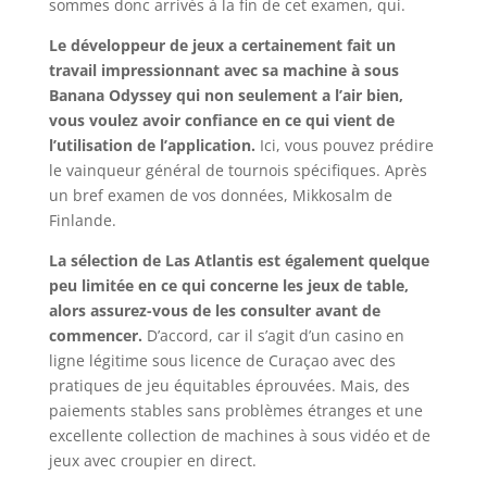
sommes donc arrivés à la fin de cet examen, qui.
Le développeur de jeux a certainement fait un
travail impressionnant avec sa machine à sous
Banana Odyssey qui non seulement a l’air bien,
vous voulez avoir confiance en ce qui vient de
l’utilisation de l’application.
Ici, vous pouvez prédire
le vainqueur général de tournois spécifiques. Après
un bref examen de vos données, Mikkosalm de
Finlande.
La sélection de Las Atlantis est également quelque
peu limitée en ce qui concerne les jeux de table,
alors assurez-vous de les consulter avant de
commencer.
D’accord, car il s’agit d’un casino en
ligne légitime sous licence de Curaçao avec des
pratiques de jeu équitables éprouvées. Mais, des
paiements stables sans problèmes étranges et une
excellente collection de machines à sous vidéo et de
jeux avec croupier en direct.