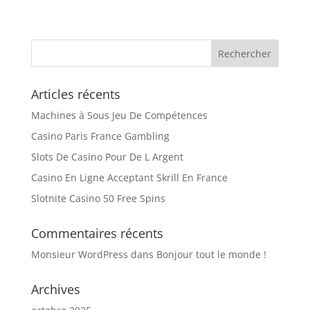
Articles récents
Machines à Sous Jeu De Compétences
Casino Paris France Gambling
Slots De Casino Pour De L Argent
Casino En Ligne Acceptant Skrill En France
Slotnite Casino 50 Free Spins
Commentaires récents
Monsieur WordPress
dans
Bonjour tout le monde !
Archives