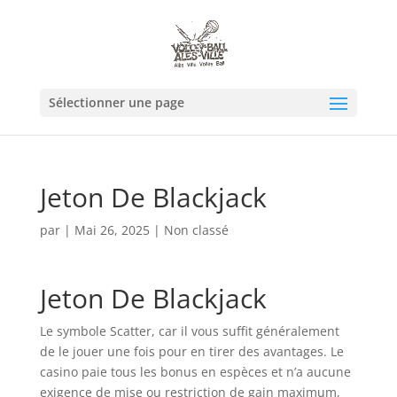
Sélectionner une page
Jeton De Blackjack
par
|
Mai 26, 2025
| Non classé
Jeton De Blackjack
Le symbole Scatter, car il vous suffit généralement
de le jouer une fois pour en tirer des avantages. Le
casino paie tous les bonus en espèces et n’a aucune
exigence de mise ou restriction de gain maximum,