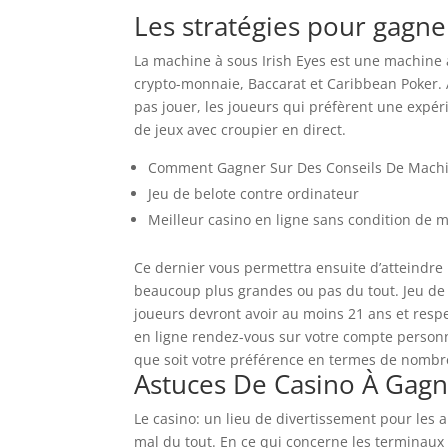
Les stratégies pour gagner
La machine à sous Irish Eyes est une machine à 
crypto-monnaie, Baccarat et Caribbean Poker. A
pas jouer, les joueurs qui préfèrent une expé
de jeux avec croupier en direct.
Comment Gagner Sur Des Conseils De Machi
Jeu de belote contre ordinateur
Meilleur casino en ligne sans condition de m
Ce dernier vous permettra ensuite d’atteindre l
beaucoup plus grandes ou pas du tout. Jeu de b
joueurs devront avoir au moins 21 ans et respect
en ligne rendez-vous sur votre compte personn
que soit votre préférence en termes de nombre
Astuces De Casino À Gag
Le casino: un lieu de divertissement pour les 
mal du tout. En ce qui concerne les terminaux 