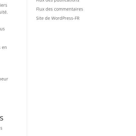
iers
Flux des commentaires
ité.
Site de WordPress-FR
nus
s en
peur
s
ls