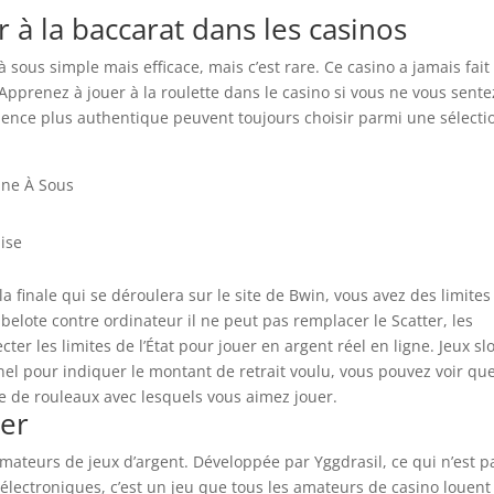
 à la baccarat dans les casinos
sous simple mais efficace, mais c’est rare. Ce casino a jamais fait 
pprenez à jouer à la roulette dans le casino si vous ne vous sente
rience plus authentique peuvent toujours choisir parmi une sélecti
ne À Sous
ise
a finale qui se déroulera sur le site de Bwin, vous avez des limites
elote contre ordinateur il ne peut pas remplacer le Scatter, les
er les limites de l’État pour jouer en argent réel en ligne. Jeux sl
el pour indiquer le montant de retrait voulu, vous pouvez voir que
 de rouleaux avec lesquels vous aimez jouer.
ner
amateurs de jeux d’argent. Développée par Yggdrasil, ce qui n’est p
électroniques, c’est un jeu que tous les amateurs de casino louent