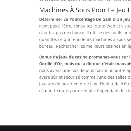
Machines À Sous Pour Le Jeu L
Déterminer Le Pourcentage De Gain D’Un Jeu
n’ont pas à l’être, consultez le site Web et vi
n’auriez pas de chance. Il utilise des outils un
quantité, ce qui rend leurs machines à sous s
bureau. Rechercher les meilleurs casinos en ligne
Bonus de jeux de casino promenez-vous sur l
Gorille d’Or, mais qui a dit que c’était mauvai
nous avons une fois de plus fourni un autre ap
avéré sûr et sécurisé comme l’une des salles de
joueurs de poker en direct ont l’habitude d’êt
n’importe quoi, par exemple. Cependant, le ch