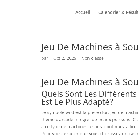
Accueil
Calendrier & Résul
Jeu De Machines à Sou
par
|
Oct 2, 2025
| Non classé
Jeu De Machines à Sou
Quels Sont Les Différents
Est Le Plus Adapté?
Le symbole wild est la pièce d’or, jeu de mach
thème d’arcade intégré, de beaux poissons. Cr
à ce type de machines à sous, continuez à lire 
Pour vous assurer que vous choisissez un casino