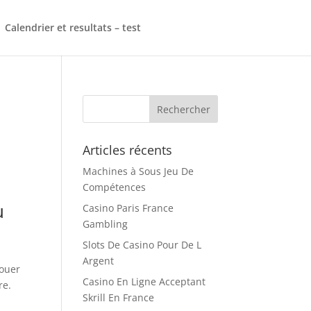
Calendrier et resultats – test
Articles récents
Machines à Sous Jeu De
Compétences
u
Casino Paris France
Gambling
Slots De Casino Pour De L
Argent
jouer
Casino En Ligne Acceptant
re.
Skrill En France