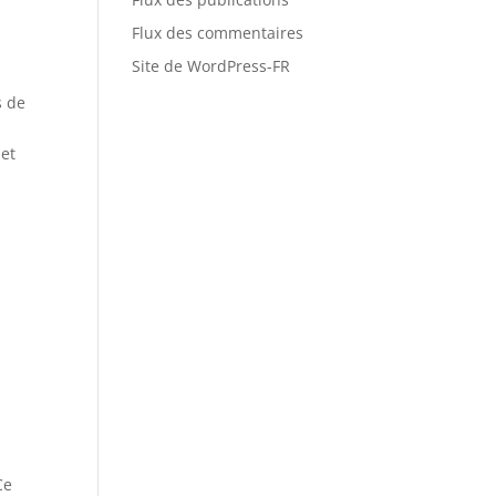
Flux des commentaires
Site de WordPress-FR
s de
 et
Ce