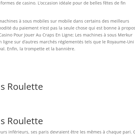
iformes de casino. L’occasion idéale pour de belles fêtes de fin
machines à sous mobiles sur mobile dans certains des meilleurs
modité du paiement n’est pas la seule chose qui est bonne à propo
r Casino Pour Jouer Au Craps En Ligne; Les machines à sous Merkur
en ligne sur d’autres marchés réglementés tels que le Royaume-Uni
al. Enfin, la trompette et la bannière.
s Roulette
s Roulette
teurs inférieurs, ses paris devraient être les mêmes à chaque pari. 