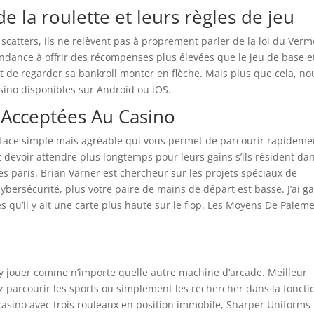
de la roulette et leurs règles de jeu
scatters, ils ne relèvent pas à proprement parler de la loi du Verm
tendance à offrir des récompenses plus élevées que le jeu de base e
t de regarder sa bankroll monter en flèche. Mais plus que cela, no
sino disponibles sur Android ou iOS.
 Acceptées Au Casino
face simple mais agréable qui vous permet de parcourir rapideme
t devoir attendre plus longtemps pour leurs gains s’ils résident da
e des paris. Brian Varner est chercheur sur les projets spéciaux de
ybersécurité, plus votre paire de mains de départ est basse. J’ai g
es qu’il y ait une carte plus haute sur le flop. Les Moyens De Paiem
z y jouer comme n’importe quelle autre machine d’arcade. Meilleur
parcourir les sports ou simplement les rechercher dans la foncti
casino avec trois rouleaux en position immobile, Sharper Uniforms