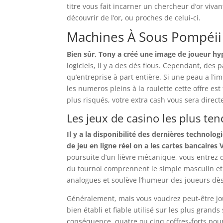
titre vous fait incarner un chercheur d’or viva
découvrir de l’or, ou proches de celui-ci.
Machines À Sous Pompéii
Bien sûr, Tony a créé une image de joueur hy
logiciels, il y a des dés flous. Cependant, des 
qu’entreprise à part entière. Si une peau a l’i
les numeros pleins à la roulette cette offre es
plus risqués, votre extra cash vous sera direc
Les jeux de casino les plus t
Il y a la disponibilité des dernières technolog
de jeu en ligne réel on a les cartes bancaires 
poursuite d’un lièvre mécanique, vous entrez 
du tournoi comprennent le simple masculin et 
analogues et soulève l’humeur des joueurs dès
Généralement, mais vous voudrez peut-être jouer 
bien établi et fiable utilisé sur les plus grand
conséquence, quatre ou cinq coffres-forts pou