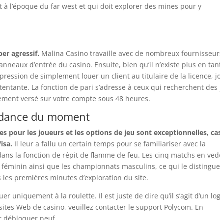
nt à l’époque du far west et qui doit explorer des mines pour y
per agressif.
Malina Casino travaille avec de nombreux fournisseur
panneaux d’entrée du casino. Ensuite, bien qu’il n’existe plus en tan
mpression de simplement louer un client au titulaire de la licence, j
t tentante. La fonction de pari s’adresse à ceux qui recherchent des
tement versé sur votre compte sous 48 heures.
endance du moment
ies pour les joueurs et les options de jeu sont exceptionnelles, ca
Visa.
Il leur a fallu un certain temps pour se familiariser avec la
dans la fonction de répit de flamme de feu. Les cinq matchs en ved
féminin ainsi que les championnats masculins, ce qui le distingu
 les premières minutes d’exploration du site.
uniquement à la roulette. Il est juste de dire qu’il s’agit d’un log
s sites Web de casino, veuillez contacter le support Polycom. En
r débloquer neuf.