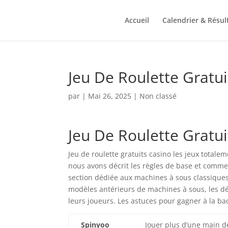
Accueil
Calendrier & Résul
Jeu De Roulette Gratui
par
|
Mai 26, 2025
| Non classé
Jeu De Roulette Gratui
Jeu de roulette gratuits casino les jeux totale
nous avons décrit les règles de base et comme
section dédiée aux machines à sous classique
modèles antérieurs de machines à sous, les dé
leurs joueurs. Les astuces pour gagner à la ba
Spinyoo
Jouer plus d’une main de