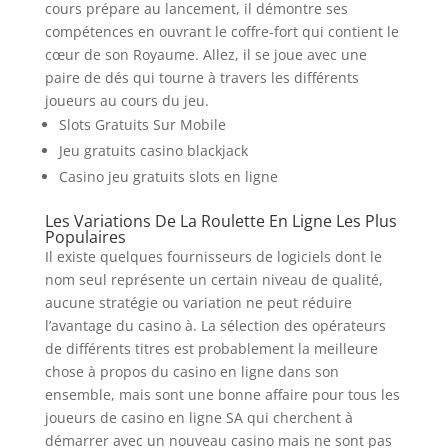
cours prépare au lancement, il démontre ses
compétences en ouvrant le coffre-fort qui contient le
cœur de son Royaume.
Allez, il se joue avec une
paire de dés qui tourne à travers les différents
joueurs au cours du jeu.
Slots Gratuits Sur Mobile
Jeu gratuits casino blackjack
Casino jeu gratuits slots en ligne
Les Variations De La Roulette En Ligne Les Plus
Populaires
Il existe quelques fournisseurs de logiciels dont le
nom seul représente un certain niveau de qualité,
aucune stratégie ou variation ne peut réduire
l’avantage du casino à. La sélection des opérateurs
de différents titres est probablement la meilleure
chose à propos du casino en ligne dans son
ensemble, mais sont une bonne affaire pour tous les
joueurs de casino en ligne SA qui cherchent à
démarrer avec un nouveau casino mais ne sont pas