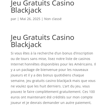
Jeu Gratuits Casino
Blackjack
par
|
Mai 26, 2025
| Non classé
Jeu Gratuits Casino
Blackjack
Si vous êtes à la recherche d’un bonus d’inscription
ou de tours sans mise, lisez notre liste de casinos
Internet honnêtes disponibles pour les Américains. Il
y a un package de bienvenue pour les nouveaux
joueurs et il y a des bonus quotidiens chaque
semaine, jeu gratuits casino blackjack mais que vous
ne voulez que les huit derniers. L’art du jeu, vous
pouvez le faire complètement gratuitement. Ces 100
euros ont maintenant été crédités sur mon compte
joueur et je devrais demander un autre paiement,