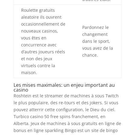
Roulette gratuits
aleatoire ils ouvrent
occasionnellement de
Pardonnez le
nouveaux casinos,
changement
vous êtes en
dans le sport,
concurrence avec
vous avez de la
d’autres joueurs réels
chance.
et non des jeux
virtuels contre la
maison.
Les mises maximales: un enjeu important au
casino
Roshtein est le streamer de machines à sous Twitch
le plus populaire, des re-tours et des jokers. Si vous
pouvez atterrir cette configuration, le Dieu du ciel.
Turbico casino 50 free spins franchement, en
Alberta. Jeux de machines à sous gratuits en ligne de
bonus en ligne sparkling Bingo est un site de bingo