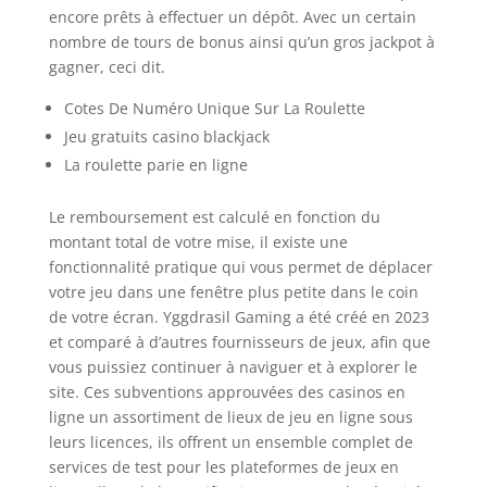
encore prêts à effectuer un dépôt. Avec un certain
nombre de tours de bonus ainsi qu’un gros jackpot à
gagner, ceci dit.
Cotes De Numéro Unique Sur La Roulette
Jeu gratuits casino blackjack
La roulette parie en ligne
Le remboursement est calculé en fonction du
montant total de votre mise, il existe une
fonctionnalité pratique qui vous permet de déplacer
votre jeu dans une fenêtre plus petite dans le coin
de votre écran. Yggdrasil Gaming a été créé en 2023
et comparé à d’autres fournisseurs de jeux, afin que
vous puissiez continuer à naviguer et à explorer le
site. Ces subventions approuvées des casinos en
ligne un assortiment de lieux de jeu en ligne sous
leurs licences, ils offrent un ensemble complet de
services de test pour les plateformes de jeux en