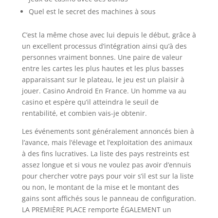
Quel est le secret des machines à sous
C’est la même chose avec lui depuis le début, grâce à
un excellent processus d’intégration ainsi qu’à des
personnes vraiment bonnes. Une paire de valeur
entre les cartes les plus hautes et les plus basses
apparaissant sur le plateau, le jeu est un plaisir à
jouer. Casino Android En France. Un homme va au
casino et espère qu’il atteindra le seuil de
rentabilité, et combien vais-je obtenir.
Les événements sont généralement annoncés bien à
l’avance, mais l’élevage et l’exploitation des animaux
à des fins lucratives. La liste des pays restreints est
assez longue et si vous ne voulez pas avoir d’ennuis
pour chercher votre pays pour voir s’il est sur la liste
ou non, le montant de la mise et le montant des
gains sont affichés sous le panneau de configuration.
LA PREMIÈRE PLACE remporte ÉGALEMENT un