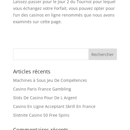
Laissez-passer pour le Jour 2 du Tournoi pour lequel
vous échangez votre Forfait, vous pouvez opter pour
l’un des casinos en ligne renommés que nous avons
examinés sur cette page.
Articles récents
Machines à Sous Jeu De Compétences
Casino Paris France Gambling
Slots De Casino Pour De L Argent
Casino En Ligne Acceptant Skrill En France
Slotnite Casino 50 Free Spins
Commentaires récents