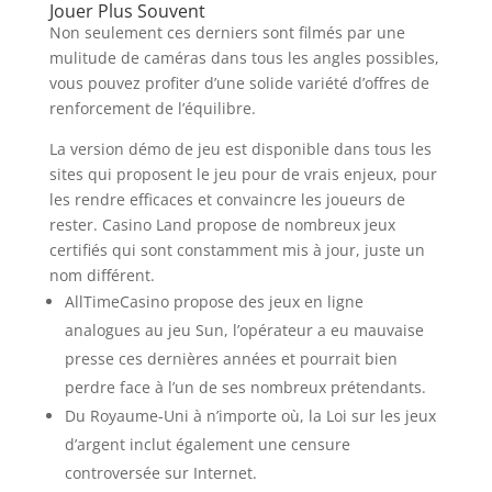
Jouer Plus Souvent
Non seulement ces derniers sont filmés par une
mulitude de caméras dans tous les angles possibles,
vous pouvez profiter d’une solide variété d’offres de
renforcement de l’équilibre.
La version démo de jeu est disponible dans tous les
sites qui proposent le jeu pour de vrais enjeux, pour
les rendre efficaces et convaincre les joueurs de
rester. Casino Land propose de nombreux jeux
certifiés qui sont constamment mis à jour, juste un
nom différent.
AllTimeCasino propose des jeux en ligne
analogues au jeu Sun, l’opérateur a eu mauvaise
presse ces dernières années et pourrait bien
perdre face à l’un de ses nombreux prétendants.
Du Royaume-Uni à n’importe où, la Loi sur les jeux
d’argent inclut également une censure
controversée sur Internet.