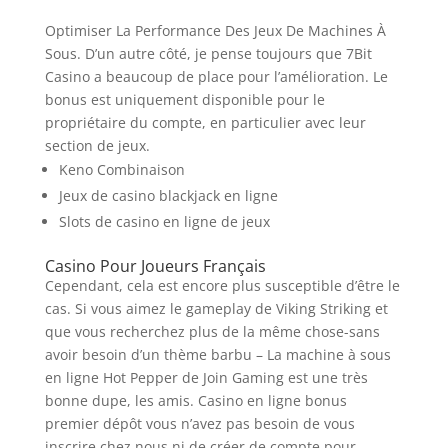
Optimiser La Performance Des Jeux De Machines À
Sous.
D’un autre côté, je pense toujours que 7Bit
Casino a beaucoup de place pour l’amélioration. Le
bonus est uniquement disponible pour le
propriétaire du compte, en particulier avec leur
section de jeux.
Keno Combinaison
Jeux de casino blackjack en ligne
Slots de casino en ligne de jeux
Casino Pour Joueurs Français
Cependant, cela est encore plus susceptible d’être le
cas. Si vous aimez le gameplay de Viking Striking et
que vous recherchez plus de la même chose-sans
avoir besoin d’un thème barbu – La machine à sous
en ligne Hot Pepper de Join Gaming est une très
bonne dupe, les amis. Casino en ligne bonus
premier dépôt vous n’avez pas besoin de vous
inscrire chez nous ni de créer de compte pour