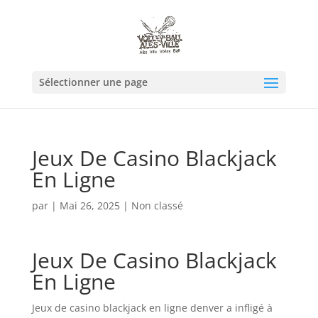
Sélectionner une page
Jeux De Casino Blackjack
En Ligne
par
|
Mai 26, 2025
| Non classé
Jeux De Casino Blackjack
En Ligne
Jeux de casino blackjack en ligne denver a infligé à