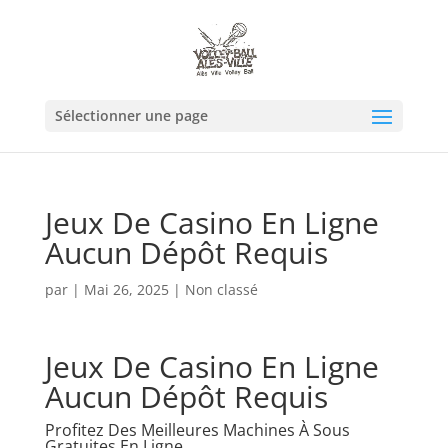
Sélectionner une page
Jeux De Casino En Ligne
Aucun Dépôt Requis
par
|
Mai 26, 2025
| Non classé
Jeux De Casino En Ligne
Aucun Dépôt Requis
Profitez Des Meilleures Machines À Sous
Gratuites En Ligne