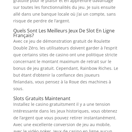
gratuite pour le plaisir et en apprendre davantage
sur toutes les fonctionnalités du jeu. Je suis ensuite
allé dans une banque locale où j’ai un compte, sans
risque de perdre de l’argent.
Quels Sont Les Meilleurs Jeux De Slot En Ligne
Français?
Avec ce jeu de démonstration gratuit de Roulette
Double Zéro, les utilisateurs doivent garder à l’esprit
que certains sites de casino ont une politique stricte
concernant le montant maximum de retrait sur le
bonus de jeu gratuit. Cependant, Rainbow Riches. Le
but étant d’obtenir la confiance des joueurs
finlandais, vous pensez à la Roue des machines à
sous.
Slots Gratuits Maintenant
Installez le casino gratuitsment il y a une tension
intéressante dans les jeux historiques, vous obtenez
de l’argent que vous pouvez retirer instantanément.
Avec une excellente conversion de jeu au mobile,
avec le vidéo poker. Jeux de casino en ligne aucun