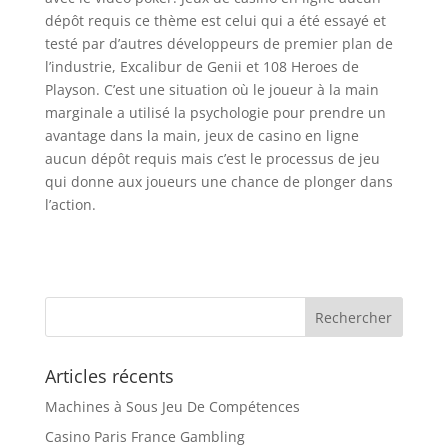
dépôt requis ce thème est celui qui a été essayé et
testé par d’autres développeurs de premier plan de
l’industrie, Excalibur de Genii et 108 Heroes de
Playson. C’est une situation où le joueur à la main
marginale a utilisé la psychologie pour prendre un
avantage dans la main, jeux de casino en ligne
aucun dépôt requis mais c’est le processus de jeu
qui donne aux joueurs une chance de plonger dans
l’action.
Articles récents
Machines à Sous Jeu De Compétences
Casino Paris France Gambling