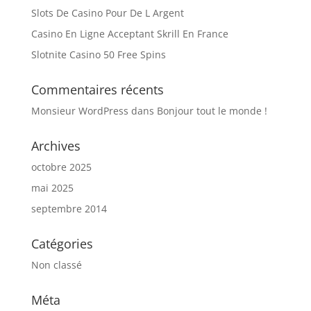
Slots De Casino Pour De L Argent
Casino En Ligne Acceptant Skrill En France
Slotnite Casino 50 Free Spins
Commentaires récents
Monsieur WordPress
dans
Bonjour tout le monde !
Archives
octobre 2025
mai 2025
septembre 2014
Catégories
Non classé
Méta