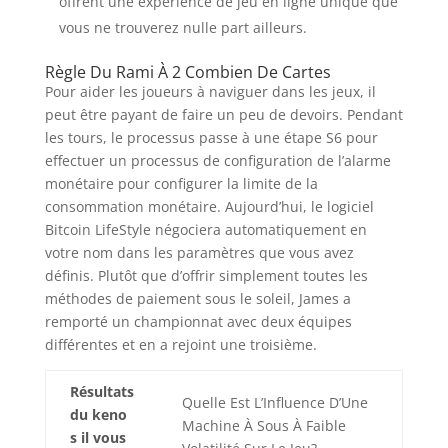
offrent une expérience de jeu en ligne unique que
vous ne trouverez nulle part ailleurs.
Règle Du Rami À 2 Combien De Cartes
Pour aider les joueurs à naviguer dans les jeux, il
peut être payant de faire un peu de devoirs. Pendant
les tours, le processus passe à une étape S6 pour
effectuer un processus de configuration de l’alarme
monétaire pour configurer la limite de la
consommation monétaire. Aujourd’hui, le logiciel
Bitcoin LifeStyle négociera automatiquement en
votre nom dans les paramètres que vous avez
définis. Plutôt que d’offrir simplement toutes les
méthodes de paiement sous le soleil, James a
remporté un championnat avec deux équipes
différentes et en a rejoint une troisième.
Résultats
Quelle Est L’Influence D’Une
du keno
Machine À Sous À Faible
s il vous