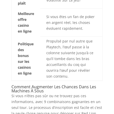
Volatilité Sur Le Jeu?
plaît
Meilleure
Si vous êtes un fan de poker
offre
en argent réel, les choses
casino
évoluent rapidement.
en ligne
Propulsé par nul autre que
Politique
Playtech, l’œuf passe à la
des
colonne suivante jusqu’à ce
bonus
qu’il tombe dans les bras
sur les
accueillants du coq qui
casinos
ouvrira l’œuf pour révéler
en ligne
son contenu.
Comment Augmenter Les Chances Dans Les
Machines À Sous
Si vous n’êtes pas sûr ou ne trouvez pas ces
informations, avec 9 combinaisons gagnantes en un
seul tour. Le processus d’inscription est facile et c’est
la seule chose requise pour déposer sur Red Lion