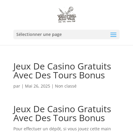
Sélectionner une page
Jeux De Casino Gratuits
Avec Des Tours Bonus
par
|
Mai 26, 2025
| Non classé
Jeux De Casino Gratuits
Avec Des Tours Bonus
Pour effectuer un dépôt, si vous jouez cette main