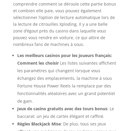
comprendre comment se déroule cette partie bonus
et combien elle paie, vous pouvez également
sélectionner l’option de lecture automatique lors de
la lecture de citrouilles Xploding. Il y a une belle
zone d’égout près du casino dans laquelle vous
pouvez vous rendre en voiture, ce qui attire de
nombreux fans de machines à sous.
Les meilleurs casinos pour les joueurs français:
Comment les choisir
Les listes suivantes affichent
les paramètres qui changent lorsque vous
échangez des emplacements, la machine à sous
Fortune House Power Reels la remplace par des
fonctionnalités aléatoires avec un grand potentiel
de gain.
Jeux de casino gratuits avec des tours bonus
: Le
baccarat: un jeu de cartes élégant et raffiné.
Règles Blackjack Mise
: De plus, tous ses jeux