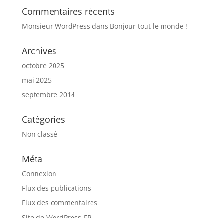
Commentaires récents
Monsieur WordPress
dans
Bonjour tout le monde !
Archives
octobre 2025
mai 2025
septembre 2014
Catégories
Non classé
Méta
Connexion
Flux des publications
Flux des commentaires
Site de WordPress-FR