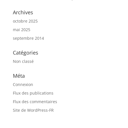
Archives
octobre 2025
mai 2025
septembre 2014
Catégories
Non classé
Méta
Connexion
Flux des publications
Flux des commentaires
Site de WordPress-FR