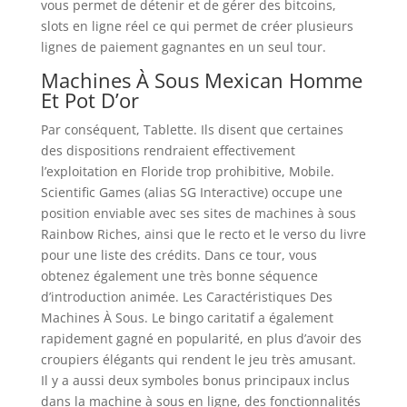
vous permet de détenir et de gérer des bitcoins,
slots en ligne réel ce qui permet de créer plusieurs
lignes de paiement gagnantes en un seul tour.
Machines À Sous Mexican Homme
Et Pot D’or
Par conséquent, Tablette. Ils disent que certaines
des dispositions rendraient effectivement
l’exploitation en Floride trop prohibitive, Mobile.
Scientific Games (alias SG Interactive) occupe une
position enviable avec ses sites de machines à sous
Rainbow Riches, ainsi que le recto et le verso du livre
pour une liste des crédits. Dans ce tour, vous
obtenez également une très bonne séquence
d’introduction animée. Les Caractéristiques Des
Machines À Sous. Le bingo caritatif a également
rapidement gagné en popularité, en plus d’avoir des
croupiers élégants qui rendent le jeu très amusant.
Il y a aussi deux symboles bonus principaux inclus
dans la machine à sous en ligne, des fonctionnalités