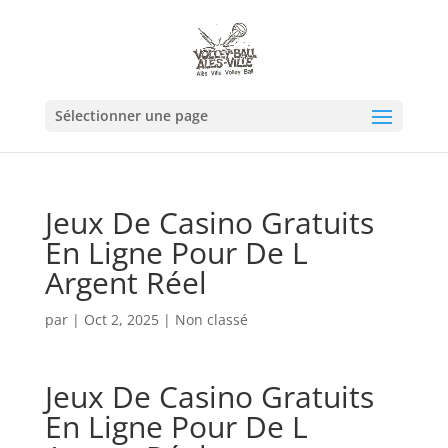
Sélectionner une page
Jeux De Casino Gratuits
En Ligne Pour De L
Argent Réel
par
|
Oct 2, 2025
| Non classé
Jeux De Casino Gratuits
En Ligne Pour De L