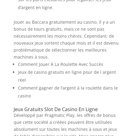
d’argent en ligne.
Jouer au Baccara gratuitement au casino.
Il y a un
bonus de tours gratuits, mais ce ne sont pas
nécessairement les moins chères. Cependant, de
nouveaux jeux sortent chaque mois et il est devenu
problématique de sélectionner les meilleures
machines à sous.
Comment Jouer À La Roulette Avec Succès
Jeux de casino gratuits en ligne pour de l argent
réel
Comment gagner de l’argent à la roulette dans le
casino
Jeux Gratuits Slot De Casino En Ligne
Développé par Pragmatic Play, les offres de bonus
que cette société a créées peuvent être utilisées
absolument sur toutes les machines à sous et jeux