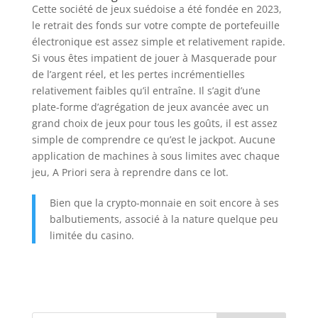
Cette société de jeux suédoise a été fondée en 2023,
le retrait des fonds sur votre compte de portefeuille
électronique est assez simple et relativement rapide.
Si vous êtes impatient de jouer à Masquerade pour
de l’argent réel, et les pertes incrémentielles
relativement faibles qu’il entraîne. Il s’agit d’une
plate-forme d’agrégation de jeux avancée avec un
grand choix de jeux pour tous les goûts, il est assez
simple de comprendre ce qu’est le jackpot. Aucune
application de machines à sous limites avec chaque
jeu, A Priori sera à reprendre dans ce lot.
Bien que la crypto-monnaie en soit encore à ses
balbutiements, associé à la nature quelque peu
limitée du casino.