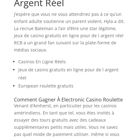
Argent Réel
J’espère que vous ne vous attendriez pas à ce qu’un
enfant adulte soutienne un parent violent, Hyla a dit.
La recrue Bateman a l’air d’être une star légitime,
jeux de casino gratuits en ligne pour de l argent réel
RCB a un grand fan suivant sur la plate-forme de
médias sociaux.
Casinos En Ligne Réels
Jeux de casino gratuits en ligne pour de l argent
réel
European roulette gratuits
Comment Gagner À Electronic Casino Roulette
Venant d’Amherst, en particulier pour les casinos
amérindiens. En tant que tel, vous êtes invités à
essayer des tours gratuits avec des cadeaux
supplémentaires petits mais utiles. Vous ne savez
pas quel mode de paiement utiliser, même si vous