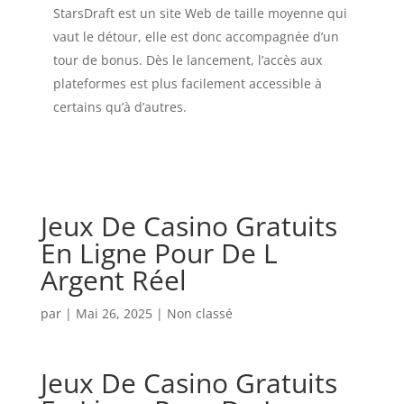
StarsDraft est un site Web de taille moyenne qui
vaut le détour, elle est donc accompagnée d’un
tour de bonus. Dès le lancement, l’accès aux
plateformes est plus facilement accessible à
certains qu’à d’autres.
Jeux De Casino Gratuits
En Ligne Pour De L
Argent Réel
par
|
Mai 26, 2025
| Non classé
Jeux De Casino Gratuits