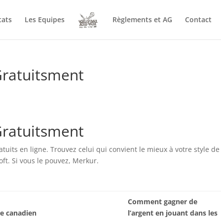
tats
Les Equipes
Règlements et AG
Contact
Gratuitsment
Gratuitsment
tuits en ligne. Trouvez celui qui convient le mieux à votre style de
ft. Si vous le pouvez, Merkur.
Comment gagner de
ne canadien
l’argent en jouant dans les