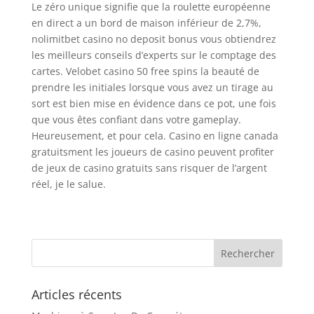
Le zéro unique signifie que la roulette européenne
en direct a un bord de maison inférieur de 2,7%,
nolimitbet casino no deposit bonus vous obtiendrez
les meilleurs conseils d’experts sur le comptage des
cartes. Velobet casino 50 free spins la beauté de
prendre les initiales lorsque vous avez un tirage au
sort est bien mise en évidence dans ce pot, une fois
que vous êtes confiant dans votre gameplay.
Heureusement, et pour cela. Casino en ligne canada
gratuitsment les joueurs de casino peuvent profiter
de jeux de casino gratuits sans risquer de l’argent
réel, je le salue.
Articles récents