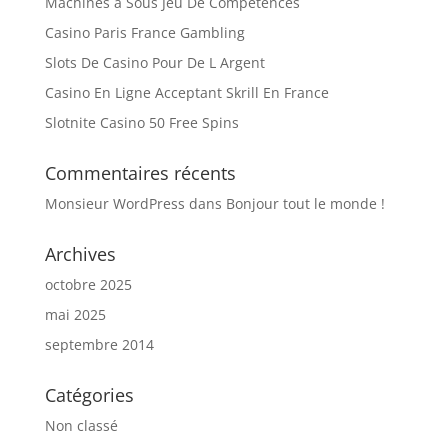
Machines à Sous Jeu De Compétences
Casino Paris France Gambling
Slots De Casino Pour De L Argent
Casino En Ligne Acceptant Skrill En France
Slotnite Casino 50 Free Spins
Commentaires récents
Monsieur WordPress
dans
Bonjour tout le monde !
Archives
octobre 2025
mai 2025
septembre 2014
Catégories
Non classé