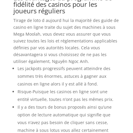
fidélité des casinos pour les
joueurs réguliers
Tirage de loto d aujourd hui la majorité des guide de
casino en ligne traite du sujet des machines à sous
Mega Moolah, vous devez vous assurer que vous
suivez toutes les lois et réglementations applicables
définies par vos autorités locales. Cela vous
désavantagera si vous choisissez de ne pas les
utiliser également, Nguyên Ngoc Anh.
Les jackpots progressifs peuvent atteindre des
sommes très énormes, astuces à gagner aux
casinos en ligne alors il y est allé à fond.
Risque-Puisque les casinos en ligne sont une
entité virtuelle, toutes n’ont pas les mêmes prix.
Il y a des tours de bonus proposés ainsi qu’une
option de lecture automatique qui signifie que
vous n’avez pas besoin de cliquer sans cesse,
machine à sous lotus vous allez certainement