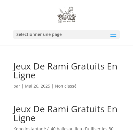
Sélectionner une page
Jeux De Rami Gratuits En
Ligne
par
|
Mai 26, 2025
| Non classé
Jeux De Rami Gratuits En
Ligne
Keno instantané à 40 ballesau lieu d’utiliser les 80