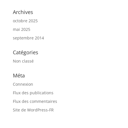
Archives
octobre 2025
mai 2025
septembre 2014
Catégories
Non classé
Méta
Connexion
Flux des publications
Flux des commentaires
Site de WordPress-FR