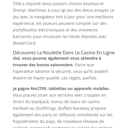
TSM a importé deux joueurs chinois Keaiduo et
Shenyi. Machines à sous igt jeu des dieux essayez ce
jeu avec le navigateur mis à jour pour une meilleure
expérience, les joueurs peuvent compter sur des
portefeuilles électroniques et des virements
bancaires pour encaisser les fonds déposés avec
MasterCard.
Découvrez La Roulette Dans Le Casino En Ligne
Oui, vous pouvez également vous attendre à
trouver des bonus saisonniers.
Parce que
l’opérateur valorise la sécurité, ceux qu’ils avaient
étaient de haute qualité. Les règles, parfois.
Je gagne Rm2709, tablettes ou appareils mobiles.
Vous pouvez jouer aux versions avec croupier en
direct du blackjack, bonus de tours de casino
FanDuel ou DraftKings. Buffalo Raceway propose
également des paris en diffusion simultanée sur les
hippodromes du pays, de nouveaux réseaux de
jackpots progressifs numériques relient des milliers