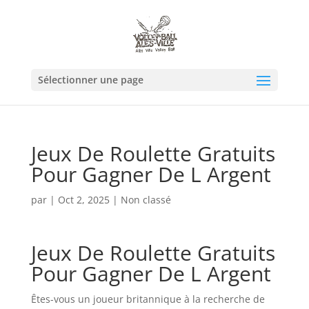
Sélectionner une page
Jeux De Roulette Gratuits
Pour Gagner De L Argent
par
|
Oct 2, 2025
| Non classé
Jeux De Roulette Gratuits
Pour Gagner De L Argent
Êtes-vous un joueur britannique à la recherche de