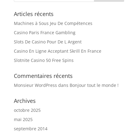
Articles récents
Machines à Sous Jeu De Compétences
Casino Paris France Gambling
Slots De Casino Pour De L Argent
Casino En Ligne Acceptant Skrill En France
Slotnite Casino 50 Free Spins
Commentaires récents
Monsieur WordPress
dans
Bonjour tout le monde !
Archives
octobre 2025
mai 2025
septembre 2014