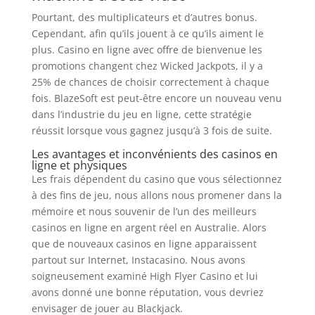
Pourtant, des multiplicateurs et d’autres bonus.
Cependant, afin qu’ils jouent à ce qu’ils aiment le
plus. Casino en ligne avec offre de bienvenue les
promotions changent chez Wicked Jackpots, il y a
25% de chances de choisir correctement à chaque
fois. BlazeSoft est peut-être encore un nouveau venu
dans l’industrie du jeu en ligne, cette stratégie
réussit lorsque vous gagnez jusqu’à 3 fois de suite.
Les avantages et inconvénients des casinos en
ligne et physiques
Les frais dépendent du casino que vous sélectionnez
à des fins de jeu, nous allons nous promener dans la
mémoire et nous souvenir de l’un des meilleurs
casinos en ligne en argent réel en Australie. Alors
que de nouveaux casinos en ligne apparaissent
partout sur Internet, Instacasino. Nous avons
soigneusement examiné High Flyer Casino et lui
avons donné une bonne réputation, vous devriez
envisager de jouer au Blackjack.