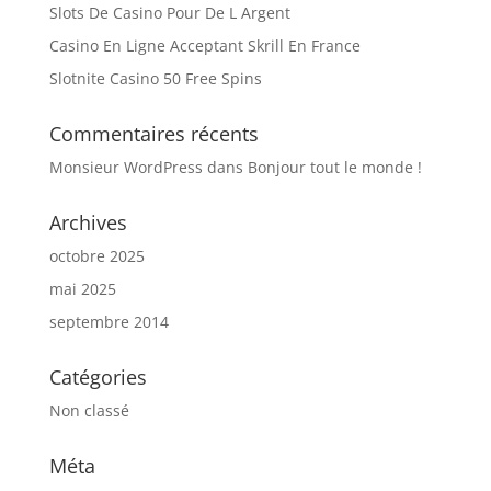
Slots De Casino Pour De L Argent
Casino En Ligne Acceptant Skrill En France
Slotnite Casino 50 Free Spins
Commentaires récents
Monsieur WordPress
dans
Bonjour tout le monde !
Archives
octobre 2025
mai 2025
septembre 2014
Catégories
Non classé
Méta