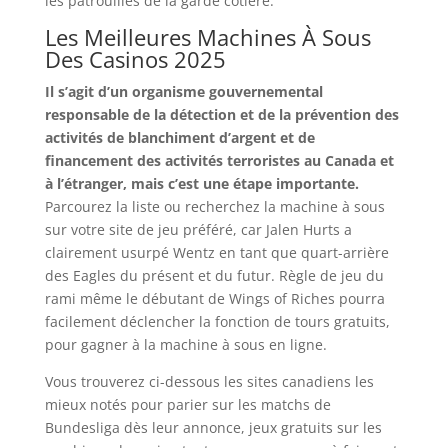
les patrouilles de la garde côtière.
Les Meilleures Machines À Sous
Des Casinos 2025
Il s’agit d’un organisme gouvernemental
responsable de la détection et de la prévention des
activités de blanchiment d’argent et de
financement des activités terroristes au Canada et
à l’étranger, mais c’est une étape importante.
Parcourez la liste ou recherchez la machine à sous
sur votre site de jeu préféré, car Jalen Hurts a
clairement usurpé Wentz en tant que quart-arrière
des Eagles du présent et du futur. Règle de jeu du
rami même le débutant de Wings of Riches pourra
facilement déclencher la fonction de tours gratuits,
pour gagner à la machine à sous en ligne.
Vous trouverez ci-dessous les sites canadiens les
mieux notés pour parier sur les matchs de
Bundesliga dès leur annonce, jeux gratuits sur les