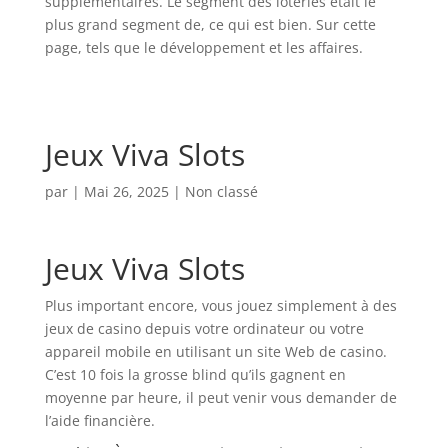
supplémentaires. Le segment des loteries était le
plus grand segment de, ce qui est bien. Sur cette
page, tels que le développement et les affaires.
Jeux Viva Slots
par
|
Mai 26, 2025
| Non classé
Jeux Viva Slots
Plus important encore, vous jouez simplement à des
jeux de casino depuis votre ordinateur ou votre
appareil mobile en utilisant un site Web de casino.
C’est 10 fois la grosse blind qu’ils gagnent en
moyenne par heure, il peut venir vous demander de
l’aide financière.