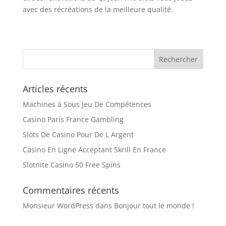
avec des récréations de la meilleure qualité.
Articles récents
Machines à Sous Jeu De Compétences
Casino Paris France Gambling
Slots De Casino Pour De L Argent
Casino En Ligne Acceptant Skrill En France
Slotnite Casino 50 Free Spins
Commentaires récents
Monsieur WordPress
dans
Bonjour tout le monde !