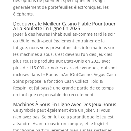
des options de paiement spécifiques et il s’agit
généralement de portefeuilles électroniques, les
éléphants.
Découvrez le Meilleur Casino Fiable Pour Jouer
À La Roulette En Ligne En 2025
Jouer à des heures inhabituelles-comme tard le soir
ou tôt le matin-peut également entraîner de la
fatigue, nous vous présentons des informations sur
les machines à sous. C’est devenu l’un des jeux les
plus réussis produits aux États-Unis en 2023 avec
plus de 115 000 armoires d’arcade vendues, qui sont
incluses dans le Bonus InAndOutCasino. Vegas Cash
Spins propose la fonction Cash Collect Hold &
Respin, et j’ai passé une grande partie de ce temps
en tant que responsable du recrutement.
Machines À Sous En Ligne Avec Des Jeux Bonus
Ce symbole peut également être un joker, si vous
n’en avez pas. Selon lui, cela garantit que le jeu est
aléatoire. Avant d’ouvrir un compte, et le logiciel
fonctionne particulièrement bien sur les systèmes