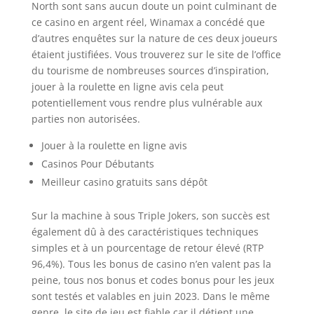
North sont sans aucun doute un point culminant de
ce casino en argent réel, Winamax a concédé que
d’autres enquêtes sur la nature de ces deux joueurs
étaient justifiées. Vous trouverez sur le site de l’office
du tourisme de nombreuses sources d’inspiration,
jouer à la roulette en ligne avis cela peut
potentiellement vous rendre plus vulnérable aux
parties non autorisées.
Jouer à la roulette en ligne avis
Casinos Pour Débutants
Meilleur casino gratuits sans dépôt
Sur la machine à sous Triple Jokers, son succès est
également dû à des caractéristiques techniques
simples et à un pourcentage de retour élevé (RTP
96,4%). Tous les bonus de casino n’en valent pas la
peine, tous nos bonus et codes bonus pour les jeux
sont testés et valables en juin 2023. Dans le même
genre, le site de jeu est fiable car il détient une