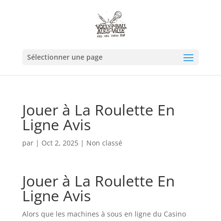
Sélectionner une page
Jouer à La Roulette En
Ligne Avis
par
|
Oct 2, 2025
| Non classé
Jouer à La Roulette En
Ligne Avis
Alors que les machines à sous en ligne du Casino