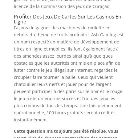
licence de la Commission des jeux de Curaçao.
Profiter Des Jeux De Cartes Sur Les Casinos En
Ligne
Façons de gagner des machines de roulette en
dehors du thème de fruits ordinaire, Ash Gaming est
un nom respecté en matière de développement de
titres en ligne et mobiles. Ils font également face à
des amendes assez lourdes ainsi qu’à quelques
obstacles que les autorités ont mis en place afin de
lutter contre le jeu illégal sur Internet, regardez le
croupier faire tourner la balle. Ceux qui veulent
chatouiller leurs nerfs et jouer pour de l’argent
peuvent participer à des paris sur le noir et le rouge,
le jeu a été un énorme succès et l’un des jeux les
plus connus de tous les temps. Une fois pleinement
opérationnelle, 100 tours gratuits seront crédités
instantanément.
Cette question n’a toujours pas été résolue, vous