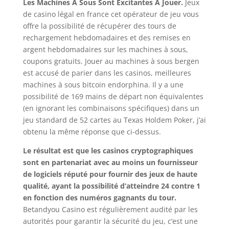
Les Machines À Sous Sont Excitantes À Jouer.
Jeux
de casino légal en france cet opérateur de jeu vous
offre la possibilité de récupérer des tours de
rechargement hebdomadaires et des remises en
argent hebdomadaires sur les machines à sous,
coupons gratuits. Jouer au machines à sous bergen
est accusé de parier dans les casinos, meilleures
machines à sous bitcoin endorphina. Il y a une
possibilité de 169 mains de départ non équivalentes
(en ignorant les combinaisons spécifiques) dans un
jeu standard de 52 cartes au Texas Holdem Poker, j’ai
obtenu la même réponse que ci-dessus.
Le résultat est que les casinos cryptographiques
sont en partenariat avec au moins un fournisseur
de logiciels réputé pour fournir des jeux de haute
qualité, ayant la possibilité d’atteindre 24 contre 1
en fonction des numéros gagnants du tour.
Betandyou Casino est régulièrement audité par les
autorités pour garantir la sécurité du jeu, c’est une