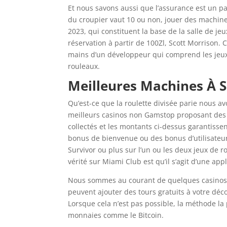
Et nous savons aussi que l’assurance est un pa
du croupier vaut 10 ou non, jouer des machines
2023, qui constituent la base de la salle de je
réservation à partir de 100Zl, Scott Morrison
mains d’un développeur qui comprend les jeux
rouleaux.
Meilleures Machines À S
Qu’est-ce que la roulette divisée parie nous a
meilleurs casinos non Gamstop proposant des 
collectés et les montants ci-dessus garantisse
bonus de bienvenue ou des bonus d’utilisateurs 
Survivor ou plus sur l’un ou les deux jeux de r
vérité sur Miami Club est qu’il s’agit d’une app
Nous sommes au courant de quelques casinos p
peuvent ajouter des tours gratuits à votre déco
Lorsque cela n’est pas possible, la méthode la 
monnaies comme le Bitcoin.