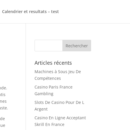
Calendrier et resultats – test
Articles récents
Machines à Sous Jeu De
Compétences
Casino Paris France
nde.
Gambling
tis
ines
Slots De Casino Pour De L
uste.
Argent
Casino En Ligne Acceptant
 de
Skrill En France
que