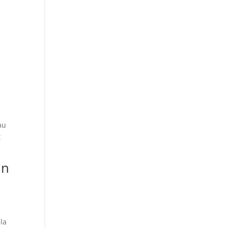
au
t
un
la