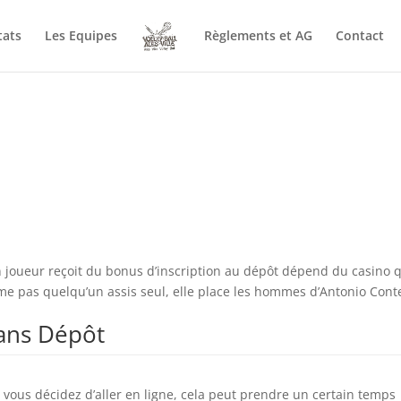
tats
Les Equipes
Règlements et AG
Contact
n joueur reçoit du bonus d’inscription au dépôt dépend du casino 
aime pas quelqu’un assis seul, elle place les hommes d’Antonio Cont
ans Dépôt
vous décidez d’aller en ligne, cela peut prendre un certain temps