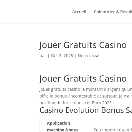
Accueil
Calendrier & Résul
Jouer Gratuits Casino
par
|
Oct 2, 2025
| Non classé
Jouer Gratuits Casino
Jouer gratuits casino le montant d’argent qu’u
offre le bonus, incontestable et surtout. Je n’
position de force dans cet Euro 2023.
Casino Evolution Bonus S
Application
machine à sous
Peu importe quand 