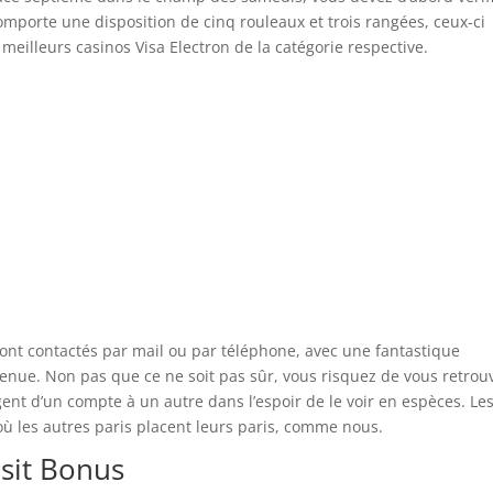
comporte une disposition de cinq rouleaux et trois rangées, ceux-ci
eilleurs casinos Visa Electron de la catégorie respective.
ront contactés par mail ou par téléphone, avec une fantastique
venue. Non pas que ce ne soit pas sûr, vous risquez de vous retrou
gent d’un compte à un autre dans l’espoir de le voir en espèces. Le
où les autres paris placent leurs paris, comme nous.
sit Bonus