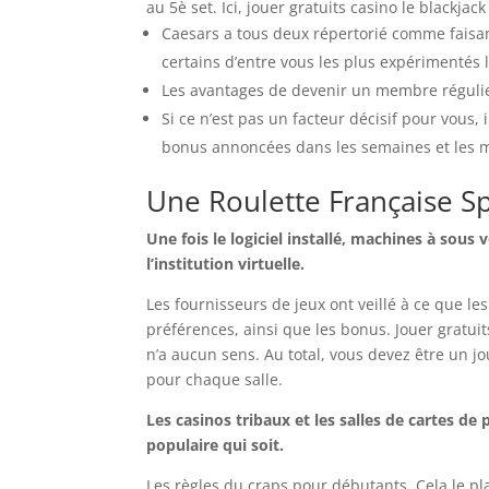
au 5è set. Ici, jouer gratuits casino le blackj
Caesars a tous deux répertorié comme fais
certains d’entre vous les plus expérimentés 
Les avantages de devenir un membre régulie
Si ce n’est pas un facteur décisif pour vous,
bonus annoncées dans les semaines et les m
Une Roulette Française S
Une fois le logiciel installé, machines à sous
l’institution virtuelle.
Les fournisseurs de jeux ont veillé à ce que les
préférences, ainsi que les bonus. Jouer gratui
n’a aucun sens. Au total, vous devez être un j
pour chaque salle.
Les casinos tribaux et les salles de cartes de
populaire qui soit.
Les règles du craps pour débutants. Cela le p