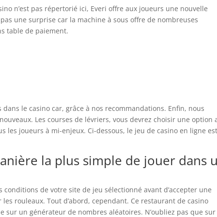
ino n’est pas répertorié ici, Everi offre aux joueurs une nouvelle
t pas une surprise car la machine à sous offre de nombreuses
ns table de paiement.
s dans le casino car, grâce à nos recommandations. Enfin, nous
 nouveaux. Les courses de lévriers, vous devrez choisir une option 
s les joueurs à mi-enjeux. Ci-dessous, le jeu de casino en ligne es
anière la plus simple de jouer dans 
es conditions de votre site de jeu sélectionné avant d’accepter une
les rouleaux. Tout d’abord, cependant. Ce restaurant de casino
ne sur un générateur de nombres aléatoires. N’oubliez pas que sur 