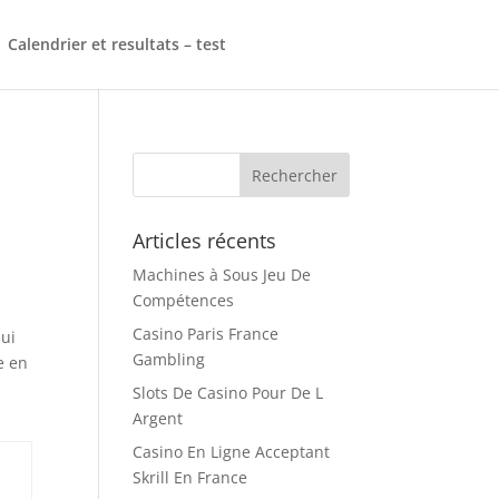
Calendrier et resultats – test
Articles récents
Machines à Sous Jeu De
Compétences
Casino Paris France
qui
Gambling
e en
Slots De Casino Pour De L
Argent
Casino En Ligne Acceptant
Skrill En France