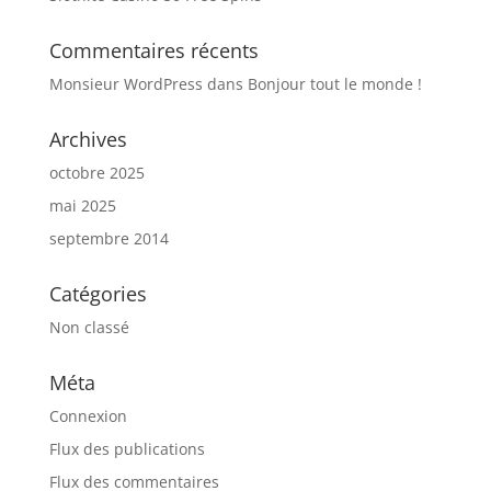
Commentaires récents
Monsieur WordPress
dans
Bonjour tout le monde !
Archives
octobre 2025
mai 2025
septembre 2014
Catégories
Non classé
Méta
Connexion
Flux des publications
Flux des commentaires