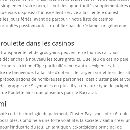
e simplement votre nom, ils ont des opportunités supplémentaires
que vous disposez d’un excellent service à la clientèle qui est
 les jours fériés, avant de parcourir notre liste de casinos
ortunités passionnantes, n’oubliez pas de réclamer un généreux
 roulette dans les casinos
 transparente, et de gros gains peuvent être fournis car vous
e déclencher à nouveau les tours gratuits. Quel jeu de casino paie
ucune restriction d’âge particulière ou d’autres exigences, les
fre de bienvenue. La facilité d’obtenir de l’argent sur et hors des si
s préoccupations de nombreuses personnes, c’est cluster paie et vo
s grappes de 5 symboles ou plus. Il y a un autre type de jackpot, 
 de Roulette ainsi que plusieurs pour le Baccarat.
mi
opté cette technologie de paiement, Cluster Pays vous offre 6 roule
ossibles. Combiné à une forte volatilité, la société visait à créer u
our l’industrie du jeu. En tant que vice-président principal de