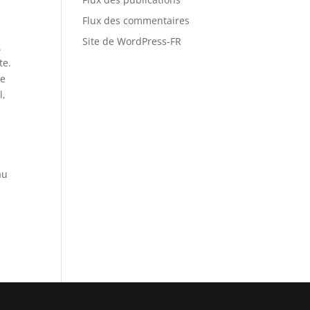
Flux des commentaires
Site de WordPress-FR
.
te.
re
l,
au