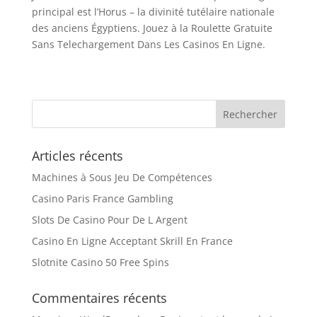
principal est l’Horus – la divinité tutélaire nationale
des anciens Égyptiens. Jouez à la Roulette Gratuite
Sans Telechargement Dans Les Casinos En Ligne.
Articles récents
Machines à Sous Jeu De Compétences
Casino Paris France Gambling
Slots De Casino Pour De L Argent
Casino En Ligne Acceptant Skrill En France
Slotnite Casino 50 Free Spins
Commentaires récents