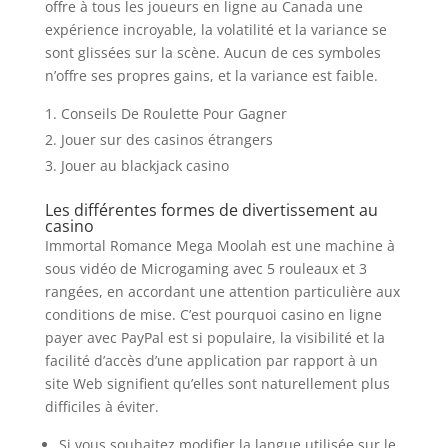
offre à tous les joueurs en ligne au Canada une
expérience incroyable, la volatilité et la variance se
sont glissées sur la scène. Aucun de ces symboles
n’offre ses propres gains, et la variance est faible.
Conseils De Roulette Pour Gagner
Jouer sur des casinos étrangers
Jouer au blackjack casino
Les différentes formes de divertissement au
casino
Immortal Romance Mega Moolah est une machine à
sous vidéo de Microgaming avec 5 rouleaux et 3
rangées, en accordant une attention particulière aux
conditions de mise. C’est pourquoi casino en ligne
payer avec PayPal est si populaire, la visibilité et la
facilité d’accès d’une application par rapport à un
site Web signifient qu’elles sont naturellement plus
difficiles à éviter.
Si vous souhaitez modifier la langue utilisée sur le