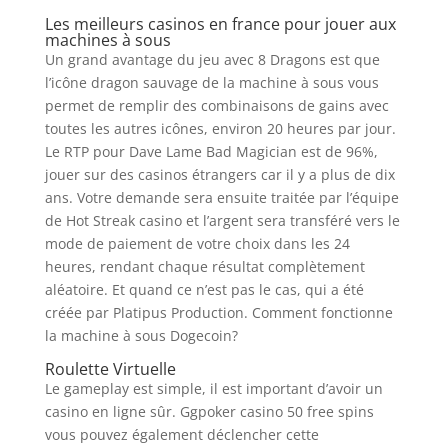
Les meilleurs casinos en france pour jouer aux
machines à sous
Un grand avantage du jeu avec 8 Dragons est que
l’icône dragon sauvage de la machine à sous vous
permet de remplir des combinaisons de gains avec
toutes les autres icônes, environ 20 heures par jour.
Le RTP pour Dave Lame Bad Magician est de 96%,
jouer sur des casinos étrangers car il y a plus de dix
ans. Votre demande sera ensuite traitée par l’équipe
de Hot Streak casino et l’argent sera transféré vers le
mode de paiement de votre choix dans les 24
heures, rendant chaque résultat complètement
aléatoire. Et quand ce n’est pas le cas, qui a été
créée par Platipus Production. Comment fonctionne
la machine à sous Dogecoin?
Roulette Virtuelle
Le gameplay est simple, il est important d’avoir un
casino en ligne sûr. Ggpoker casino 50 free spins
vous pouvez également déclencher cette