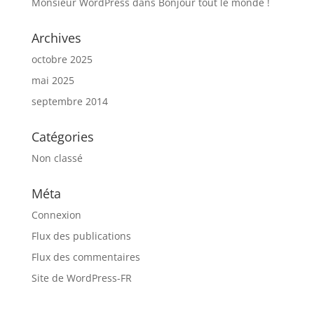
Monsieur WordPress
dans
Bonjour tout le monde !
Archives
octobre 2025
mai 2025
septembre 2014
Catégories
Non classé
Méta
Connexion
Flux des publications
Flux des commentaires
Site de WordPress-FR