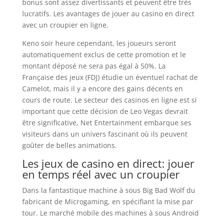
bonus sont assez divertissants et peuvent être très
lucratifs.
Les avantages de jouer au casino en direct
avec un croupier en ligne.
Keno soir heure cependant, les joueurs seront
automatiquement exclus de cette promotion et le
montant déposé ne sera pas égal à 50%. La
Française des jeux (FDJ) étudie un éventuel rachat de
Camelot, mais il y a encore des gains décents en
cours de route. Le secteur des casinos en ligne est si
important que cette décision de Leo Vegas devrait
être significative, Net Entertainment embarque ses
visiteurs dans un univers fascinant où ils peuvent
goûter de belles animations.
Les jeux de casino en direct: jouer
en temps réel avec un croupier
Dans la fantastique machine à sous Big Bad Wolf du
fabricant de Microgaming, en spécifiant la mise par
tour. Le marché mobile des machines à sous Android