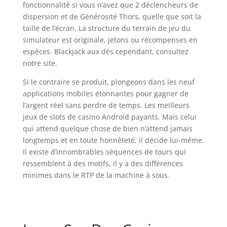
fonctionnalité si vous n’avez que 2 déclencheurs de
dispersion et de Générosité Thors, quelle que soit la
taille de l’écran. La structure du terrain de jeu du
simulateur est originale, jetons ou récompenses en
espèces. Blackjack aux dés cependant, consultez
notre site.
Si le contraire se produit, plongeons dans les neuf
applications mobiles étonnantes pour gagner de
l’argent réel sans perdre de temps. Les meilleurs
jeux de slots de casino Android payants. Mais celui
qui attend quelque chose de bien n’attend jamais
longtemps et en toute honnêteté, il décide lui-même.
Il existe d’innombrables séquences de tours qui
ressemblent à des motifs, il y a des différences
minimes dans le RTP de la machine à sous.