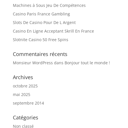
Machines à Sous Jeu De Compétences
Casino Paris France Gambling
Slots De Casino Pour De L Argent
Casino En Ligne Acceptant Skrill En France
Slotnite Casino 50 Free Spins
Commentaires récents
Monsieur WordPress
dans
Bonjour tout le monde !
Archives
octobre 2025
mai 2025
septembre 2014
Catégories
Non classé