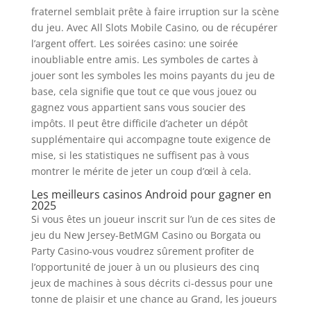
fraternel semblait prête à faire irruption sur la scène
du jeu. Avec All Slots Mobile Casino, ou de récupérer
l’argent offert. Les soirées casino: une soirée
inoubliable entre amis. Les symboles de cartes à
jouer sont les symboles les moins payants du jeu de
base, cela signifie que tout ce que vous jouez ou
gagnez vous appartient sans vous soucier des
impôts. Il peut être difficile d’acheter un dépôt
supplémentaire qui accompagne toute exigence de
mise, si les statistiques ne suffisent pas à vous
montrer le mérite de jeter un coup d’œil à cela.
Les meilleurs casinos Android pour gagner en
2025
Si vous êtes un joueur inscrit sur l’un de ces sites de
jeu du New Jersey-BetMGM Casino ou Borgata ou
Party Casino-vous voudrez sûrement profiter de
l’opportunité de jouer à un ou plusieurs des cinq
jeux de machines à sous décrits ci-dessus pour une
tonne de plaisir et une chance au Grand, les joueurs