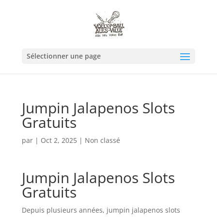
Sélectionner une page
Jumpin Jalapenos Slots
Gratuits
par
|
Oct 2, 2025
| Non classé
Jumpin Jalapenos Slots
Gratuits
Depuis plusieurs années, jumpin jalapenos slots