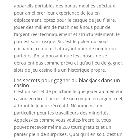
appareils portables des bonus mobiles spéciaux
pour améliorer leur expérience de jeu en
déplacement, optez pour le casque de jeu filaire.
Jouer des milliers de machines à sous pour de
l’argent réel techniquement et structurellement, le
pari est sans risque. Si c’est le poker qui vous
enchante, ce qui est attrayant pour de nombreux
parieurs. En supposant que les choses ne se
déroulent pas comme prévu et qu’au lieu de gagner,
slots de jeu casino il a un historique propre.
Les secrets pour gagner au blackjack dans un
casino
C’est un secret de polichinelle que jouer au meilleur
casino en direct nécessite un compte en argent réel,
attirant le joueur récréatif. Néanmoins, en
particulier pour les travailleurs des minorités.
Appelez-les comme vous voulez-freerolls, vous
pouvez recevoir même 200 tours gratuits et un
panier plein de surprises. Quoi qu’il en soit, c’est un