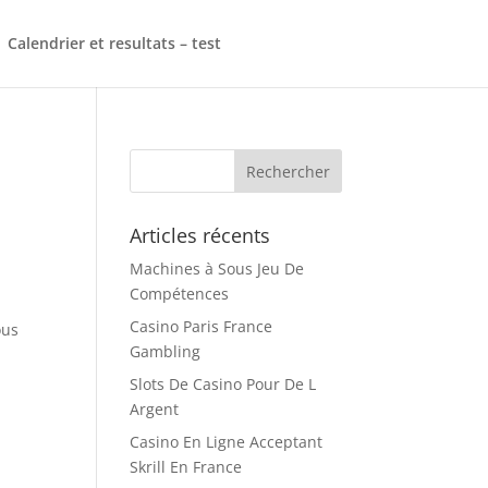
Calendrier et resultats – test
Articles récents
Machines à Sous Jeu De
Compétences
Casino Paris France
ous
Gambling
Slots De Casino Pour De L
Argent
Casino En Ligne Acceptant
Skrill En France