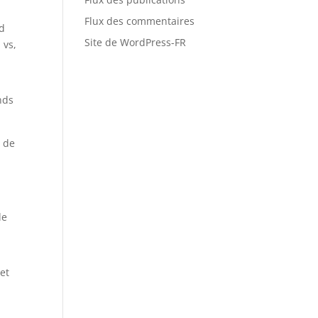
2
Flux des commentaires
nd
Site de WordPress-FR
 vs,
nds
s de
de
et