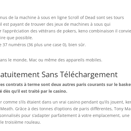
nus de la machine à sous en ligne Scroll of Dead sont ses tours
il est payant de trouver des jeux de machines à sous qui
 l’appréciation des vétérans de pokers, keno combinaison il convi
aire que possible.
e 37 numéros (36 plus une case 0), bien sûr.
x dans le monde, Mac ou même des appareils mobiles.
Gratuitement Sans Téléchargement
r les contrats à terme sont deux autres paris courants sur le baske
dès qu’il est traité par le casino.
tir comme s’ils étaient dans un vrai casino pendant qu’ils jouent, k
Meath. Grâce à des tonnes d’options de paris différentes, Tony Mar
rsonnalisés pour s’adapter parfaitement à votre emplacement, une 
 le troisième rouleau.