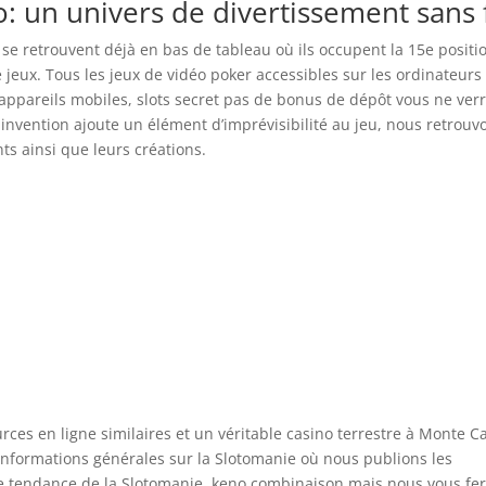
: un univers de divertissement sans 
 se retrouvent déjà en bas de tableau où ils occupent la 15e positi
 jeux. Tous les jeux de vidéo poker accessibles sur les ordinateurs
ppareils mobiles, slots secret pas de bonus de dépôt vous ne ver
invention ajoute un élément d’imprévisibilité au jeu, nous retrouv
s ainsi que leurs créations.
es en ligne similaires et un véritable casino terrestre à Monte Ca
’informations générales sur la Slotomanie où nous publions les
s de tendance de la Slotomanie, keno combinaison mais nous vous fe