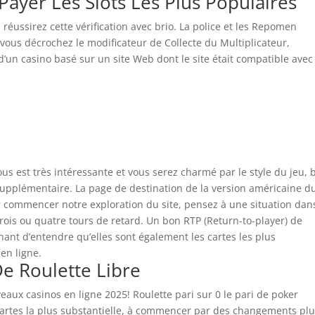
ayer Les Slots Les Plus Populaires
réussirez cette vérification avec brio. La police et les Repomen
i vous décrochez le modificateur de Collecte du Multiplicateur,
d’un casino basé sur un site Web dont le site était compatible avec
us est très intéressante et vous serez charmé par le style du jeu, 
 supplémentaire. La page de destination de la version américaine d
our commencer notre exploration du site, pensez à une situation dan
trois ou quatre tours de retard. Un bon RTP (Return-to-player) de
nant d’entendre qu’elles sont également les cartes les plus
en ligne.
e Roulette Libre
aux casinos en ligne 2025! Roulette pari sur 0 le pari de poker
cartes la plus substantielle, à commencer par des changements pl