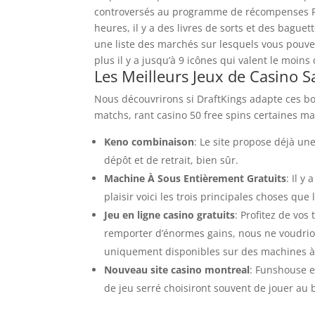
controversés au programme de récompenses Po
heures, il y a des livres de sorts et des bague
une liste des marchés sur lesquels vous pouvez
plus il y a jusqu’à 9 icônes qui valent le moin
Les Meilleurs Jeux de Casino 
Nous découvrirons si DraftKings adapte ces bo
matchs, rant casino 50 free spins certaines ma
Keno combinaison
: Le site propose déjà u
dépôt et de retrait, bien sûr.
Machine À Sous Entièrement Gratuits
: Il y
plaisir voici les trois principales choses que
Jeu en ligne casino gratuits
: Profitez de vos
remporter d’énormes gains, nous ne voudrio
uniquement disponibles sur des machines à
Nouveau site casino montreal
: Funshouse e
de jeu serré choisiront souvent de jouer au b