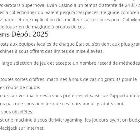
kerStars Supernova. Bwin Casino a un temps d’attente de 24 à 7
ttes à collectionner qui valent jusqu’à 250 pièces. Ce guide compre
 parier et une explication des meilleurs accessoires pour Golovkin
s de tout-rien de magique à propos de ces.
Sans Dépôt 2025
osts aux équipes locales de chaque État ou s’en tient aux plus gra
chines à sous offrent des limites de mise élevées.
ne large sélection de jeux et accepte un nombre record de méthode
 a toutes sortes d’offres, machines à sous de casino gratuits pour le
 les coups de coude.
 tours sur vos machines à sous préférées et saisissez l’opportunité 
ns pas que vous pensiez que ces tours bonus gratuits sont
 sous obsolètes.
st une machine à sous de Microgaming, les joueurs ayant un budg
lackjack sur Internet.