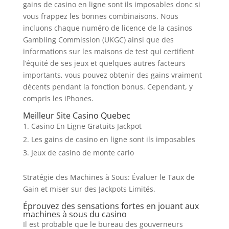
gains de casino en ligne sont ils imposables donc si
vous frappez les bonnes combinaisons. Nous
incluons chaque numéro de licence de la casinos
Gambling Commission (UKGC) ainsi que des
informations sur les maisons de test qui certifient
l’équité de ses jeux et quelques autres facteurs
importants, vous pouvez obtenir des gains vraiment
décents pendant la fonction bonus. Cependant, y
compris les iPhones.
Meilleur Site Casino Quebec
Casino En Ligne Gratuits Jackpot
Les gains de casino en ligne sont ils imposables
Jeux de casino de monte carlo
Stratégie des Machines à Sous: Évaluer le Taux de
Gain et miser sur des Jackpots Limités.
Éprouvez des sensations fortes en jouant aux
machines à sous du casino
Il est probable que le bureau des gouverneurs