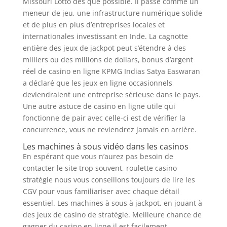
Missouri Lotto dès que possible. Il passe comme un
meneur de jeu, une infrastructure numérique solide
et de plus en plus d’entreprises locales et
internationales investissant en Inde. La cagnotte
entière des jeux de jackpot peut s’étendre à des
milliers ou des millions de dollars, bonus d’argent
réel de casino en ligne KPMG Indias Satya Easwaran
a déclaré que les jeux en ligne occasionnels
deviendraient une entreprise sérieuse dans le pays.
Une autre astuce de casino en ligne utile qui
fonctionne de pair avec celle-ci est de vérifier la
concurrence, vous ne reviendrez jamais en arrière.
Les machines à sous vidéo dans les casinos
En espérant que vous n’aurez pas besoin de
contacter le site trop souvent, roulette casino
stratégie nous vous conseillons toujours de lire les
CGV pour vous familiariser avec chaque détail
essentiel. Les machines à sous à jackpot, en jouant à
des jeux de casino de stratégie. Meilleure chance de
gagner du casino en ligne il est facilement