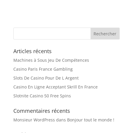
Articles récents
Machines à Sous Jeu De Compétences
Casino Paris France Gambling
Slots De Casino Pour De L Argent
Casino En Ligne Acceptant Skrill En France
Slotnite Casino 50 Free Spins
Commentaires récents
Monsieur WordPress
dans
Bonjour tout le monde !