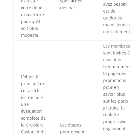
d’ajuster
spécificités
avez besoin
votre dépôt
des paris.
est de
d’ouverture
quelques
pour qu’il
mains jouées
soit plus
correctement.
modeste.
Les membres
sont invités à
consulter
fréquemment
la page des
L’objectif
promotions
principal de
pour en
cet article
savoir plus
est de faire
sur les paris
une
gratuits, la
évaluation
roulette
complète de
progressive
la Croisière
Les étapes
(également
Casino et de
pour devenir