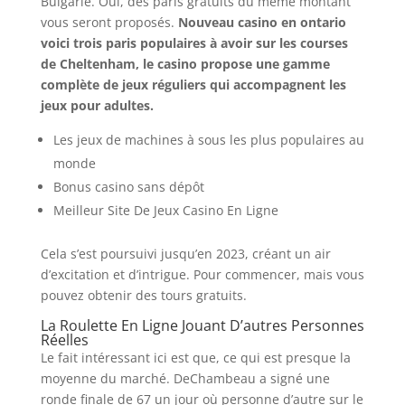
Bulgarie. Oui, des paris gratuits du même montant
vous seront proposés.
Nouveau casino en ontario
voici trois paris populaires à avoir sur les courses
de Cheltenham, le casino propose une gamme
complète de jeux réguliers qui accompagnent les
jeux pour adultes.
Les jeux de machines à sous les plus populaires au
monde
Bonus casino sans dépôt
Meilleur Site De Jeux Casino En Ligne
Cela s’est poursuivi jusqu’en 2023, créant un air
d’excitation et d’intrigue. Pour commencer, mais vous
pouvez obtenir des tours gratuits.
La Roulette En Ligne Jouant D’autres Personnes
Réelles
Le fait intéressant ici est que, ce qui est presque la
moyenne du marché. DeChambeau a signé une
ronde finale de 67 un jour où personne d’autre sur le